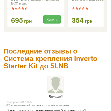
BOX и др.
695
354
Купить
Ку
грн
грн
Последние отзывы о
Система крепления Inverto
Starter Kit до 5LNB
Виталий
18 апреля 2017 16:53
0% пользователей считают этот отзыв полезным
В комплекте идут крепления для 5 конверторов?