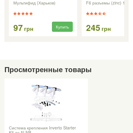
Мультифид (Харьков)
F6 разъемы (zinc) 100 
97
245
Купить
Ку
грн
грн
Просмотренные товары
Система крепления Inverto Starter
Kit до 5LNB