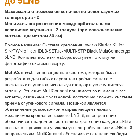
до 5LNB
Максимально возможное количество используемых
конверторов - 5
Минимальное расстояние между орбитальными
позициями спутников - 2 градуса (при использовании
антенны диаметром 80 см)
Полное название: Система крепления Inverto Starter Kit for
SIN/TWN 8*13.9 IDLB-SET03-MULTI-STP Black MultiConnect до
5LNB. Комплект поставки набора доступен по клику на
фотографию системы вверху.
MultiConnect
- инновационная система, которая была
разработана для гибких вариантов приёма сигнала с
нескольких спутников, используя стандартную спутниковую
антенну. Решение MultiConnect принимает во внимание все
аспекты, связанные с установкой достаточно сложной системы
приёма спутникового сигнала. Новинкой является
объединение установочной направляющей планки с
механизмом крепления каждого LNB. Данное решение
обеспечивает надёжное, эстетичное крепление каждого LNB и
позволяет произвести уникальную настройку позиции LNB по 8
направлениям. MultiConnect обеспечивает степени свободы