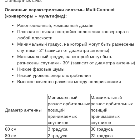
Основные характеристики системы MultiConnect
(конверторы + мультифид):
Революционный, компактный дизайн
Плавная и точная настройка положения конвертора в
любой плоскости
Минимальный градус, на который могут быть разнесены
спутники - 2° (зависит от диаметра антенны)
Максимальный градус, на который могут быть
разнесены спутники - 30° (зависит от диаметра антенны)
Низкие фазовые шумы
Низкий уровень энергопотребления
Высокое качество развязки между поляризациями
Минимальный
Максимальный
разнос орбитальных
разнос орбитальных
Диаметр антенны
позиций
позиций
принимаемых
принимаемых
спутников
спутников
60 см
3 градуса
30 градуса
80 см
2 градуса
22 градуса