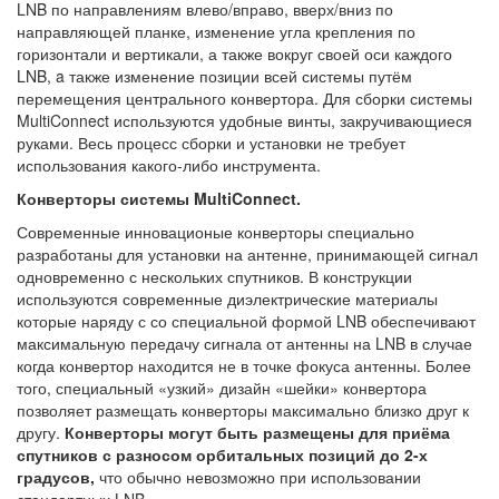
LNB по направлениям влево/вправо, вверх/вниз по
направляющей планке, изменение угла крепления по
горизонтали и вертикали, а также вокруг своей оси каждого
LNB, a также изменение позиции всей системы путём
перемещения центрального конвертора. Для сборки системы
MultiConnect используются удобные винты, закручивающиеся
руками. Весь процесс сборки и установки не требует
использования какого-либо инструмента.
Конверторы системы MultiConnect.
Современные инновационые конверторы специально
разработаны для установки на антенне, принимающей сигнал
одновременно с нескольких спутников. В конструкции
используются современные диэлектрические материалы
которые наряду с со специальной формой LNB обеспечивают
максимальную передачу сигнала от антенны на LNB в случае
когда конвертор находится не в точке фокуса антенны. Более
того, специальный «узкий» дизайн «шейки» конвертора
позволяет размещать конверторы максимально близко друг к
другу.
Конверторы могут быть размещены для приёма
спутников с разносом орбитальных позиций до 2-х
градусов,
что обычно невозможно при использовании
стандартных LNB.