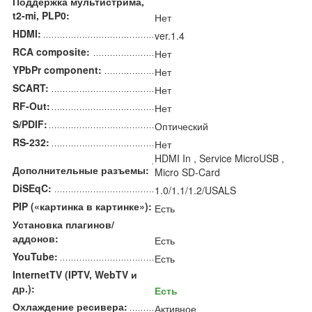
Поддержка мультистрима,
t2-mi, PLP0:
Нет
HDMI:
ver.1.4
RCA composite:
Нет
YPbPr component:
Нет
SCART:
Нет
RF-Out:
Нет
S/PDIF:
Оптический
RS-232:
Нет
HDMI In , Service MicroUSB ,
Дополнительные разъемы:
Micro SD-Card
DiSEqC:
1.0/1.1/1.2/USALS
PIP («картинка в картинке»):
Есть
Установка плагинов/
аддонов:
Есть
YouTube:
Есть
InternetTV (IPTV, WebTV и
др.):
Есть
Охлаждение ресивера:
Активное