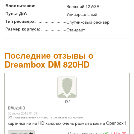
Блок питания:
Внешний 12V/3A
Пульт Д/У:
Универсальный
Тип ресивера:
Спутниковый ресивер
Размер корпуса:
Стандарт
Последние отзывы о
Dreambox DM 820HD
DJ
DM820HD
30 июня 2015 01:59
0% пользователей считают этот отзыв полезным
картинка не на HD каналах очень размыта как на Openbox !
Отзыв полезен?
Да (0)
|
Нет (8)
ответить