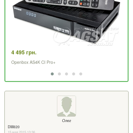
4 495 грн.
84
Openbox AS4K CI Pro+
Sa
Олег
DM820
15 мая 2015 13:36