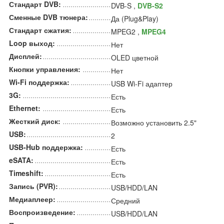
Стандарт DVB:
DVB-S ,
DVB-S2
Сменные DVB тюнера:
Да (Plug&Play)
Стандарт сжатия:
MPEG2 ,
MPEG4
Loop выход:
Нет
Дисплей:
OLED цветной
Кнопки управления:
Нет
Wi-Fi поддержка:
USB Wi-Fi адаптер
3G:
Есть
Ethernet:
Есть
Жесткий диск:
Возможно установить 2.5"
USB:
2
USB-Hub поддержка:
Есть
eSATA:
Есть
Timeshift:
Есть
Запись (PVR):
USB/HDD/LAN
Медиаплеер:
Средний
Воспроизведение:
USB/HDD/LAN