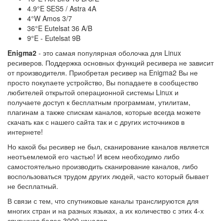
4.9°E SES5 / Astra 4A
4°W Amos 3/7
36°E Eutelsat 36 A/B
9°E - Eutelsat 9B
Enigma2
- это самая популярная оболочка для Linux
ресиверов. Поддержка основных функций ресивера не зависит
от производителя. Приобретая ресивер на Enigma2 Вы не
просто покупаете устройство, Вы попадаете в сообщество
любителей открытой операционной системы Linux и
получаете доступ к бесплатным программам, утилитам,
плагинам а также спискам каналов, которые всегда можете
скачать как с нашего сайта так и с других источников в
интернете!
Но какой бы ресивер не был, сканирование каналов является
неотъемлемой его частью! И всем необходимо либо
самостоятельно производить сканирование каналов, либо
воспользоваться трудом других людей, часто который бывает
не бесплатный.
В связи с тем, что спутниковые каналы транслируются для
многих стран и на разных языках, а их количество с этих 4-х
спутников более 3000 каналов.