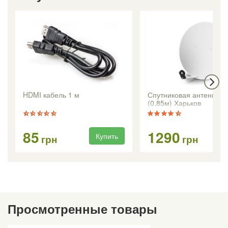
HDMI кабель 1 м
Спутниковая антенна C
(0,85м) Харьков
85
1290
Купить
Ку
грн
грн
Просмотренные товары