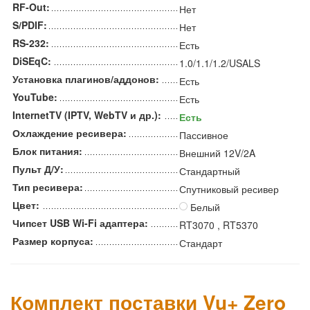
RF-Out:
Нет
S/PDIF:
Нет
RS-232:
Есть
DiSEqC:
1.0/1.1/1.2/USALS
Установка плагинов/аддонов:
Есть
YouTube:
Есть
InternetTV (IPTV, WebTV и др.):
Есть
Охлаждение ресивера:
Пассивное
Блок питания:
Внешний 12V/2A
Пульт Д/У:
Стандартный
Тип ресивера:
Спутниковый ресивер
Цвет:
Белый
Чипсет USB Wi-Fi адаптера:
RT3070 , RT5370
Размер корпуса:
Стандарт
Комплект поставки Vu+ Zero