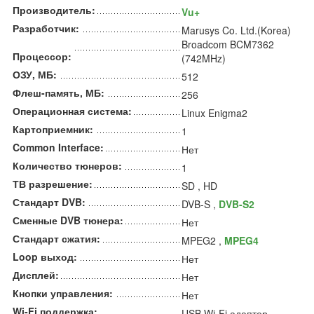
Производитель:
Vu+
Разработчик:
Marusys Co. Ltd.(Korea)
Broadcom BCM7362
Процессор:
(742MHz)
ОЗУ, МБ:
512
Флеш-память, МБ:
256
Операционная система:
Linux Enigma2
Картоприемник:
1
Common Interface:
Нет
Количество тюнеров:
1
ТВ разрешение:
SD , HD
Стандарт DVB:
DVB-S ,
DVB-S2
Сменные DVB тюнера:
Нет
Стандарт сжатия:
MPEG2 ,
MPEG4
Loop выход:
Нет
Дисплей:
Нет
Кнопки управления:
Нет
Wi-Fi поддержка:
USB Wi-Fi адаптер