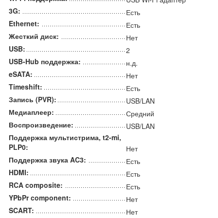
3G:
Есть
Ethernet:
Есть
Жесткий диск:
Нет
USB:
2
USB-Hub поддержка:
н.д.
eSATA:
Нет
Timeshift:
Есть
Запись (PVR):
USB/LAN
Медиаплеер:
Средний
Воспроизведение:
USB/LAN
Поддержка мультистрима, t2-mi,
PLP0:
Нет
Поддержка звука AC3:
Есть
HDMI:
Есть
RCA composite:
Есть
YPbPr component:
Нет
SCART:
Нет