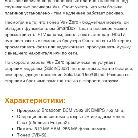
Большое количество разнообразных плагинов написано под
спутниковые ресиверы Vu+. Стоит учесть, что чем больше
плагинов установлено - тем медленнее работает ресивер.
Несмотря на то, что тюнер Vu+ Zero - бюджетная модель, он
обладает функционалом SmartBox. Так, на ресивере можно
просматривать IPTV каналы, использовать стандарт HbbTv,
путешествовать с помощью браузера Opera по сети Интернет,
просматривать фото или видеоконтент, прослушивать музыку
с внешнего накопителя или по сети.
По скорости работы Vu+ Zero практически не уступает
старшим моделям (Solo2/Duo2), но при этом заметно быстрее,
чем предыдущее поколение Solo/Duo/Uno/Ultimo. Разница со
старшими братьями заметна только в скорости загрузки.
Характеристики:
Процессор: Broadcom BCM 7362 2K DMIPS 752 МГц.
Операционная система с открытым исходным кодом
Linux (оболочка Enigma2).
Память: 512 Мб RAM, 256 Мб флэш-памяти.
Тюнер DVB-S2.