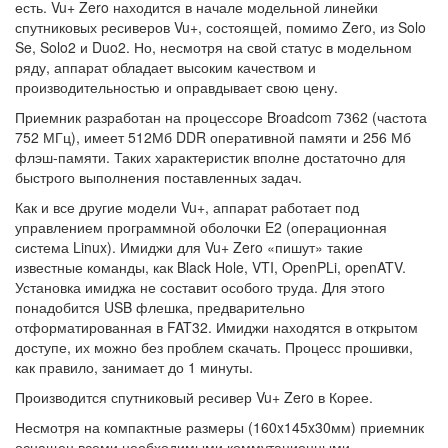
есть. Vu+ Zero находится в начале модельной линейки
спутниковых ресиверов Vu+, состоящей, помимо Zero, из Solo
Se, Solo2 и Duo2. Но, несмотря на свой статус в модельном
ряду, аппарат обладает высоким качеством и
производительностью и оправдывает свою цену.
Приемник разработан на процессоре Broadcom 7362 (частота
752 МГц), имеет 512Мб DDR оперативной памяти и 256 Мб
флэш-памяти. Таких характеристик вполне достаточно для
быстрого выполнения поставленных задач.
Как и все другие модели Vu+, аппарат работает под
управлением программной оболочки E2 (операционная
система Linux). Имиджи для Vu+ Zero «пишут» такие
известные команды, как Black Hole, VTI, OpenPLi, openATV.
Установка имиджа не составит особого труда. Для этого
понадобится USB флешка, предварительно
отформатированная в FAT32. Имиджи находятся в открытом
доступе, их можно без проблем скачать. Процесс прошивки,
как правило, занимает до 1 минуты.
Производится спутниковый ресивер Vu+ Zero в Корее.
Несмотря на компактные размеры (160x145x30мм) приемник
оснащен всеми необходимыми коммутационными