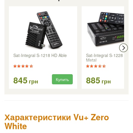
Sat-Integral S-1218 HD Able
Sat-Integral S-1228 HD 
Metal
845
885
Купить
Ку
грн
грн
Характеристики Vu+ Zero
White