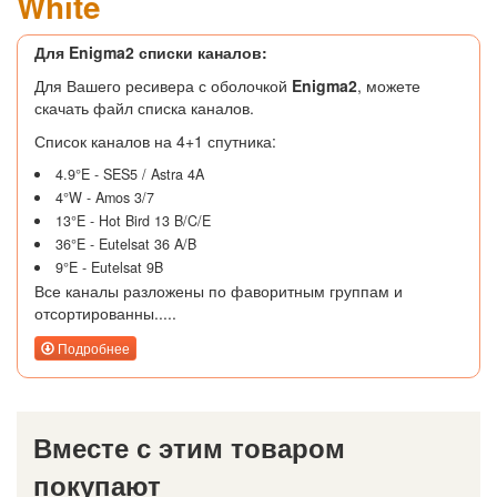
White
Для Enigma2 списки каналов:
Для Вашего ресивера с оболочкой
Enigma2
, можете
скачать файл списка каналов.
Список каналов на 4+1 спутника:
4.9°E - SES5 / Astra 4A
4°W - Amos 3/7
13°E - Hot Bird 13 B/C/E
36°E - Eutelsat 36 A/B
9°E - Eutelsat 9B
Все каналы разложены по фаворитным группам и
отсортированны.....
Подробнее
Вместе с этим товаром
покупают