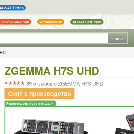
AGSAT.T2Map
Списки каналов
Установщики
AGSAT.SatDirect
Поиск
UHD
ZGEMMA H7S UHD
39
отзывов
о ZGEMMA H7S UHD
Снят с производства
Рекомендуем новые модели