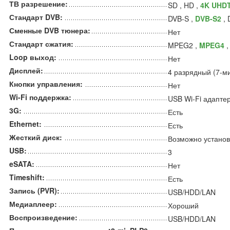
ТВ разрешение:
SD , HD ,
4K UHD
Стандарт DVB:
DVB-S ,
DVB-S2
, 
Сменные DVB тюнера:
Нет
Стандарт сжатия:
MPEG2 ,
MPEG4
,
Loop выход:
Нет
Дисплей:
4 разрядный (7-м
Кнопки управления:
Нет
Wi-Fi поддержка:
USB Wi-Fi адапте
3G:
Есть
Ethernet:
Есть
Жесткий диск:
Возможно установ
USB:
3
eSATA:
Нет
Timeshift:
Есть
Запись (PVR):
USB/HDD/LAN
Медиаплеер:
Хороший
Воспроизведение:
USB/HDD/LAN