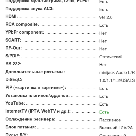
Поддержка мультистрима, t2-mi, PLP0:
Есть
Поддержка звука AC3:
Есть
HDMI:
ver 2.0
RCA composite:
Есть
YPbPr component:
Нет
SCART:
Нет
RF-Out:
Нет
S/PDIF:
Оптический
RS-232:
Нет
Дополнительные разъемы:
minijack Audio L/R
DiSEqC:
1.0/1.1/1.2/USALS
PIP («картинка в картинке»):
Есть
Установка плагинов/аддонов:
Есть
YouTube:
Есть
InternetTV (IPTV, WebTV и др.):
Есть
Охлаждение ресивера:
Пассивное
Блок питания:
Внешний 12V/2A
Пульт Д/У:
Стандартный