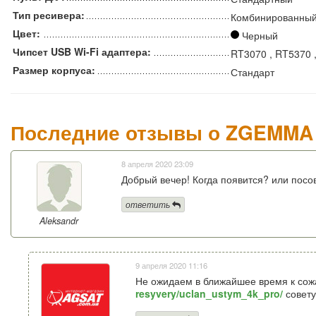
Тип ресивера:
Комбинированный
Цвет:
Черный
Чипсет USB Wi-Fi адаптера:
RT3070 , RT5370 
Размер корпуса:
Стандарт
Последние отзывы о ZGEMMA
8 апреля 2020 23:09
Добрый вечер! Когда появится? или посо
ответить
Aleksandr
9 апреля 2020 11:16
Не ожидаем в ближайшее время к со
resyvery/uclan_ustym_4k_pro/
совету