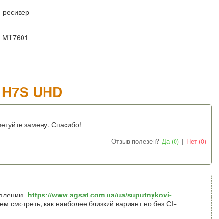
 ресивер
, MT7601
 H7S UHD
ветуйте замену. Спасибо!
Отзыв полезен?
Да (0)
|
Нет (0)
жалению.
https://www.agsat.com.ua/ua/suputnykovi-
ем смотреть, как наиболее близкий вариант но без СI+