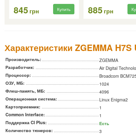
845
885
Купить
Ку
грн
грн
Характеристики ZGEMMA H7S
Производитель:
ZGEMMA
Разработчик:
Air Digital Technol
Процессор:
Broadcom BCM725
ОЗУ, МБ:
1024
Флеш-память, МБ:
4096
Операционная система:
Linux Enigma2
Картоприемник:
1
Common Interface:
1
Поддержка CI Plus:
Есть
Количество тюнеров:
3