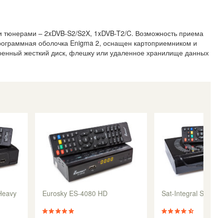
 тюнерами – 2xDVB-S2/S2X, 1xDVB-T2/C. Возможность приема
рограммная оболочка Enigma 2, оснащен картоприемником и
роенный жесткий диск, флешку или удаленное хранилище данных
Heavy
Eurosky ES-4080 HD
Sat-Integral S-1