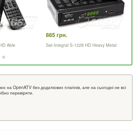
885 грн.
1 
 HD Able
Sat-Integral S-1228 HD Heavy Metal
Sa
ює на OpenATV без додаткових плагінів, але на сьогодні не всі
ібно перевіряти.