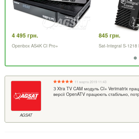
4 495 грн.
845 грн.
Openbox AS4K CI Pro+
Sat-Integral S-1218
11 марта 2019 11:43
З Xtra TV CAM модуль CI+ Verimatrix прац
версії OpenATV працюють стабільно, потр
AGSAT