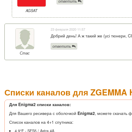
ответить
AGSAT
23 февраля 2020 11:57
Добрий день! А ж такий же (усі тюнери, C
ответить
Стас
Списки каналов для ZGEMMA 
Для Enigma2 списки каналов:
Для Вашего ресивера с оболочкой
Enigma2
, можете скачать ф
Список каналов на 4+1 спутника:
4.9°E - SES5 / Astra 4A