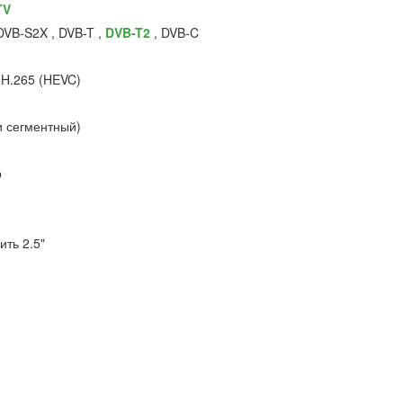
TV
DVB-S2X , DVB-T ,
DVB-T2
, DVB-C
 H.265 (HEVC)
и сегментный)
р
ить 2.5"