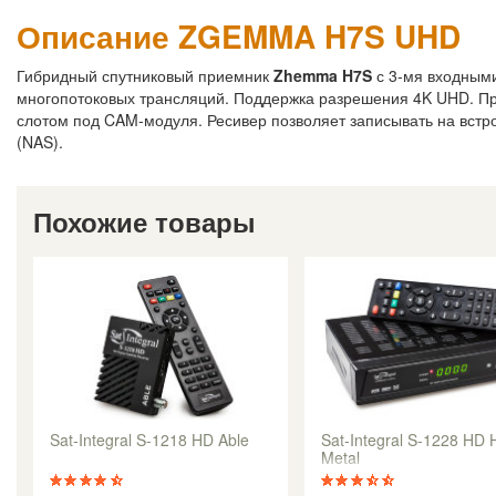
Описание ZGEMMA H7S UHD
Гибридный спутниковый приемник
Zhemma H7S
с 3-мя входными
многопотоковых трансляций. Поддержка разрешения 4K UHD. П
слотом под CAM-модуля. Ресивер позволяет записывать на вст
(NAS).
Похожие товары
Sat-Integral S-1218 HD Able
Sat-Integral S-1228 HD 
Metal