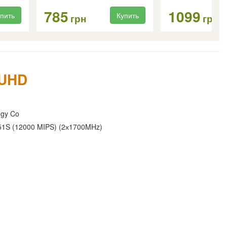
785
1099
пить
Купить
грн
грн
 UHD
ogy Co
1S (12000 MIPS) (2х1700MHz)