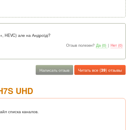
I+, HEVC) але на Андроїді?
Отзыв полезен?
Да (0)
|
Нет (0)
Написать отзыв
Читать все (
39
) отзывы
H7S UHD
айл списка каналов.