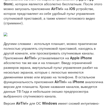
Store
), которое является абсолютно бесплатным. После этого
можно запускать приложение
AirTivi+
на
iOS
устройстве,
которое представляет из себя удобный пульт управления
спутниковой приставкой, а также клиент потокового видео
(стримминг).
Другими словами - используя планшет, можно практически
полностью управлять спутниковой приставкой, находясь в
другой комнате, или просматривать спутниковые каналы.
Приложение
AirTivi+
устанавливается на
Apple
iPhone
абсолютно так же как и на планшет. Ввиду ограничений
размеров экрана, виртуальный пульт управления разбит на
несколько экранов, которые с легкостью меняются
движениями влево или вправо на телефоне. В остальном
функциональность приложения
AirTivi+
на
iPhone
аналогична
версии для планшета. Кроме названия каналов, выводятся
данные ТВ Гида и небольшое окошко предпросмотра
выбранного спутникового канала.
Версия
AirTivi+
для ОС
Windows
имеет схожий интуитивно-