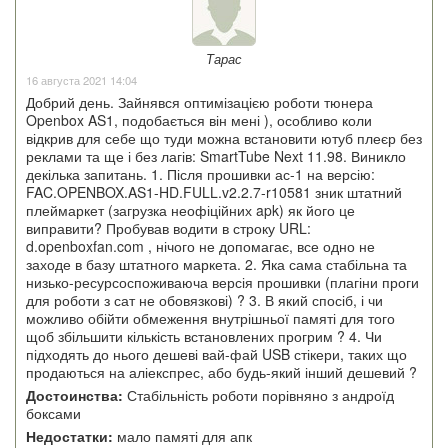
Тарас
16 августа 2021 14:04
Добрий день. Зайнявся оптимізацією роботи тюнера
Openbox AS1, подобається він мені ), особливо коли
відкрив для себе що туди можна встановити ютуб плеєр без
реклами та ще і без лагів: SmartTube Next 11.98. Виникло
декілька запитань. 1. Після прошивки ас-1 на версію:
FAC.OPENBOX.AS1-HD.FULL.v2.2.7-r10581 зник штатний
плеймаркет (загрузка неофіційних apk) як його це
виправити? Пробував водити в строку URL:
d.openboxfan.com , нічого не допомагає, все одно не
заходе в базу штатного маркета. 2. Яка сама стабільна та
низько-ресурсоспоживаюча версія прошивки (плагіни проги
для роботи з сат не обовязкові) ? 3. В який спосіб, і чи
можливо обійти обмеження внутрішньої памяті для того
щоб збільшити кількість встановлених прогрим ? 4. Чи
підходять до нього дешеві вай-фай USB стікери, таких що
продаються на аліекспрес, або будь-який інший дешевий ?
Достоинства:
Стабільність роботи порівняно з андроїд
боксами
Недостатки:
мало памяті для апк