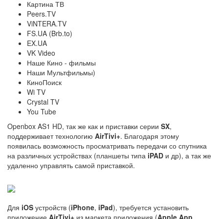
Картина ТВ
Peers.TV
ViNTERA.TV
FS.UA (Brb.to)
EX.UA
VK Video
Наше Кино - фильмы
Наши Мультфильмы)
КиноПоиск
Wi TV
Crystal TV
You Tube
Openbox AS1 HD, так же как и приставки серии
SX
,
поддерживает технологию
AirTivi+
. Благодаря этому
появилась возможность просматривать передачи со спутника
на различных устройствах (планшеты типа
iPAD
и др), а так же
удаленно управлять самой приставкой.
Для
iOS
устройств (
iPhone
,
iPad
), требуется установить
приложение
AirTivi+
из маркета приложения (
Apple App