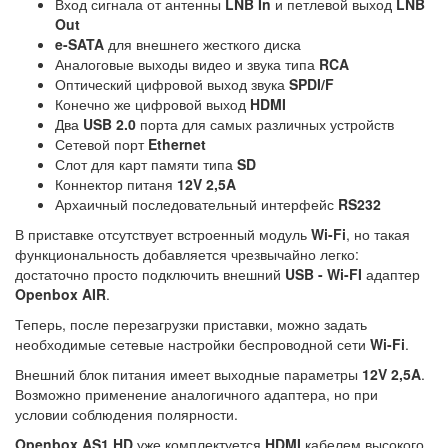
Вход сигнала от антенны
LNB In
и петлевой выход
LNB
Out
e-SATA
для внешнего жесткого диска
Аналоговые выходы видео и звука типа
RCA
Оптический цифровой выход звука
SPDI/F
Конечно же цифровой выход
HDMI
Два
USB 2.0
порта для самых различных устройств
Сетевой порт
Ethernet
Слот для карт памяти типа
SD
Коннектор питаня
12V 2,5A
Архаичный последовательный интерфейс
RS232
В приставке отсутствует встроенный модуль
Wi-Fi
, но такая
функциональность добавляется чрезвычайно легко:
достаточно просто подключить внешний
USB - Wi-FI
адаптер
Openbox AIR
.
Теперь, после перезагрузки приставки, можно задать
необходимые сетевые настройки беспроводной сети
Wi-Fi
.
Внешний блок питания имеет выходные параметры
12V 2,5A
.
Возможно применение аналогичного адаптера, но при
условии соблюдения полярности.
Openbox AS1 HD
уже комплектуется
HDMI
кабелем высокого