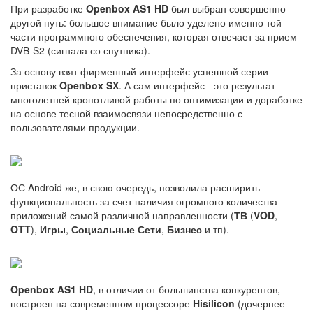
При разработке
Openbox AS1 HD
был выбран совершенно
другой путь: большое внимание было уделено именно той
части программного обеспечения, которая отвечает за прием
DVB-S2 (сигнала со спутника).
За основу взят фирменный интерфейс успешной серии
приставок
Openbox SX
. А сам интерфейс - это результат
многолетней кропотливой работы по оптимизации и доработке
на основе тесной взаимосвязи непосредственно с
пользователями продукции.
ОС Android же, в свою очередь, позволила расширить
функциональность за счет наличия огромного количества
приложений самой различной направленности (
ТВ
(
VOD
,
OTT
),
Игры
,
Социальные Сети
,
Бизнес
и тп).
Openbox AS1 HD
, в отличии от большинства конкурентов,
построен на современном процессоре
Hisilicon
(дочернее