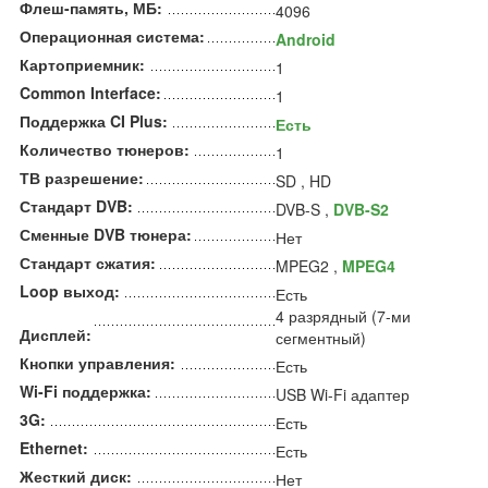
Флеш-память, МБ:
4096
Операционная система:
Android
Картоприемник:
1
Common Interface:
1
Поддержка CI Plus:
Есть
Количество тюнеров:
1
ТВ разрешение:
SD , HD
Стандарт DVB:
DVB-S ,
DVB-S2
Сменные DVB тюнера:
Нет
Стандарт сжатия:
MPEG2 ,
MPEG4
Loop выход:
Есть
4 разрядный (7-ми
Дисплей:
сегментный)
Кнопки управления:
Есть
Wi-Fi поддержка:
USB Wi-Fi адаптер
3G:
Есть
Ethernet:
Есть
Жесткий диск:
Нет