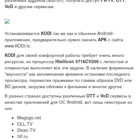
различных аддонов (add-on), получать доступ к
IPTV
,
OTT
,
VoD
и другим сервисам.
Устанавливается
KODI
так же как и обычное Android-
приложение, предварительно нужно скачать
APK
с сайта
www.KODI.tv.
KODI
для своей комфортной работы требует очень много
ресурсов, но процессор
Hisilicon 3716CV200
с легкостью и
плавностью выполняет все эти задачи. В наличии фирменные
"вкусности" как запоминание времени остановки последнего
просмотра, перемотки прыжками по главам образов DVD или
BD дисков, загрузка обложек к фильмам и многое другое.
В разных странах доступны различные
OTT
и
VoD
сервисы в
качестве приложений для ОС Android, вот лишь некоторые из
них:
Megogo.net
OLL.TV
Divan.TV
IVI.ru