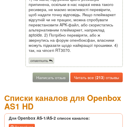
припинена, оскільки в нас наразі нема такого
ресивера, не маємо можливості перевірити,
щоб надати точну відповідь. Якщо плеймаркет
відсутній чи не працює, можна спробувати
перевстановити APK-файл, або скористатись
альтернативним плеймаркет, наприклад
aptoide. 2) Потрібно перевіряти, або ж
звернутись на форум опенбоксфан, власники
можуть підказати щодо найкращої прошивки. 4)
так, на чіпсеті RT3070.
ответить
Написать отзыв
Читать все (
213
) отзывы
Списки каналов для Openbox
AS1 HD
Для Openbox AS-1/AS-2 список каналов:
Подробнее