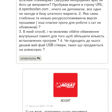
його це виправити? Пробував водити в строку URL:
d.openboxfan.com , нічого не допомагає, все одно
не заходе в базу штатного маркета. 2. Яка сама
стабільна та низько-ресурсоспоживаюча версія
прошивки ( інші плагіни проги для роботи з сат не
обовязкові) ?
3. В який спосіб, і чи можливо обійти обмеження
внутрішньої памяті для того щоб збільшити кількість
встановлених прогрим ? 4. Чи підходять до нього
дешеві вай-фай USB стікери, таких що продаються
на аліекспрес ?
ответить
AGSAT
17 августа 2021 01:00
1) на жаль, підтримка цього ресивера