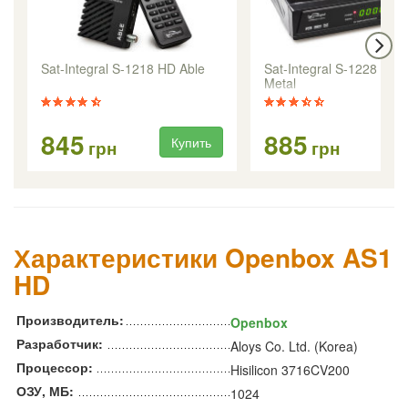
Sat-Integral S-1218 HD Able
Sat-Integral S-1228 HD 
Metal
845
885
Купить
Ку
грн
грн
Характеристики Openbox AS1
HD
Производитель:
Openbox
Разработчик:
Aloys Co. Ltd. (Korea)
Процессор:
Hisilicon 3716CV200
ОЗУ, МБ:
1024