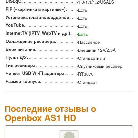
DiSEqC:
1.0/1.1/1.2/USALS
PIP («картинка в картинке»):
Есть
Установка плагинов/аддонов:
Есть
YouTube:
Есть
InternetTV (IPTV, WebTV и др.):
Есть
Охлаждение ресивера:
Пассивное
Блок питания:
Внешний 12V/2.5A
Пульт Д/У:
Стандартный
Тип ресивера:
Спутниковый ресивер
Чипсет USB Wi-Fi адаптера:
RT3070
Размер корпуса:
Стандарт
Последние отзывы о
Openbox AS1 HD