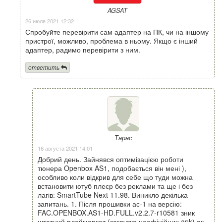
AGSAT
26 июля 2021 12:32
Спробуйте перевірити сам адаптер на ПК, чи на іншому
пристрої, можливо, проблема в ньому. Якщо є інший
адаптер, радимо перевірити з ним.
ответить
Тарас
16 августа 2021 14:01
Добрий день. Зайнявся оптимізацією роботи
тюнера Openbox AS1, подобається він мені ),
особливо коли відкрив для себе що туди можна
встановити ютуб плеєр без реклами та ще і без
лагів: SmartTube Next 11.98. Виникло декілька
запитань. 1. Після прошивки ас-1 на версію:
FAC.OPENBOX.AS1-HD.FULL.v2.2.7-r10581 зник
штатний плеймаркет (загрузка неофіційних apk) як