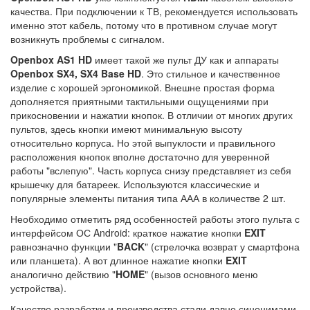
качества. При подключении к ТВ, рекомендуется использовать
именно этот кабель, потому что в противном случае могут
возникнуть проблемы с сигналом.
Openbox AS1 HD
имеет такой же пульт ДУ как и аппараты
Openbox SX4, SX4 Base HD
. Это стильное и качественное
изделие с хорошей эргономикой. Внешне простая форма
дополняется приятными тактильными ощущениями при
прикосновении и нажатии кнопок. В отличии от многих других
пультов, здесь кнопки имеют минимальную высоту
относительно корпуса. Но этой выпуклости и правильного
расположения кнопок вполне достаточно для уверенной
работы "вслепую". Часть корпуса снизу представляет из себя
крышечку для батареек. Используются классические и
популярные элементы питания типа ААА в количестве 2 шт.
Необходимо отметить ряд особенностей работы этого пульта с
интерфейсом ОС Android: краткое нажатие кнопки
EXIT
равнозначно функции "
BACK
" (стрелочка возврат у смартфона
или планшета). А вот длинное нажатие кнопки
EXIT
аналогично действию "
HOME
" (вызов основного меню
устройства).
Качество разработки и производства стали давно синонимами