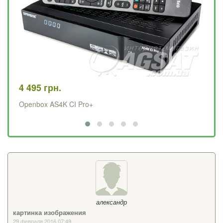
4 495 грн.
84
Openbox AS4K CI Pro+
Sa
александр
картинка изображения
29 февраля 2016 07:49