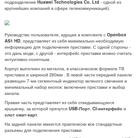
подразделение
Huawei Technologies Co. Ltd
- одной из
крупнейших компаний в сфере телекоммуникаций).
Руководство пользователя, идущее в комплекте с
Openbox
AS1 HD
, представляет из себя мимимально-необходимую
информацию для подключения приставки. С одной стороны -
это дань моде, с другой - интерфейс приставки можно считать
интуитивно-понятным.
Корпус выполнен из металла, в классическом формате ТВ
приставок и шириной 260мм . В левой части передней панели
размещен 7-ми сегментный индикатор зеленого свечения и
минимальный набор кнопок: включение приставки и выбор
канала.
Правая часть представляет из себя откидывающуюся
крышечку, за которой прячутся
USB-Порт
,
CI-интерфейс
и
слот смат-карт
.
На задней панели имеются практически все стандартные
разъемы для подключения приставки: