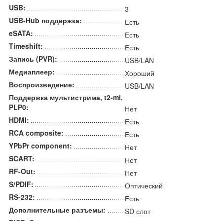
USB:
3
USB-Hub поддержка:
Есть
eSATA:
Есть
Timeshift:
Есть
Запись (PVR):
USB/LAN
Медиаплеер:
Хороший
Воспроизведение:
USB/LAN
Поддержка мультистрима, t2-mi,
PLP0:
Нет
HDMI:
Есть
RCA composite:
Есть
YPbPr component:
Нет
SCART:
Нет
RF-Out:
Нет
S/PDIF:
Оптический
RS-232:
Есть
Дополнительные разъемы:
SD слот