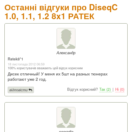
Останні відгуки про DiseqC
1.0, 1.1, 1.2 8x1 РАТЕК
Александр
Ratek8*1
18 листопада 2012 06:59
100% користувачів вважають цей відгук корисним
Дисек отличный! У меня их 5шт на разных тюнерах
работают уже 2 год.
Відгук корисний?
Так (2)
|
Ні (0)
відповісти
neoradio