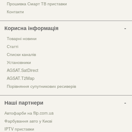
Прошивка Смарт ТВ приставки
Контакти
Корисна інформація
Товарні новини
Статті
Списки каналів
Установники
AGSAT.SatDirect
AGSAT.T2Map
Порівняння супутникових ресиверів
Наші партнери
Автофарби на flip.com.ua
Фарбування авто у Києві
IPTV приставки