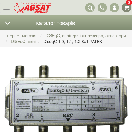
0
Наші
Меню
контакти
Каталог товарів
Інтернет магазин
DiSEqC, сплітери і діплексера, актюатори
DiSEqC, свічі
DiseqC 1.0, 1.1, 1.2 8x1 РАТЕК