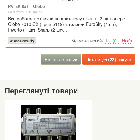
PATEK 8x1 + Globo
23 лютого 2010 00:23
Все работает отлично по протоколу diseqc1.2 на тюнере
Globo 7010 CX (проц.5119) + головки EuroSky (4 шт),
Inverto (1 шт), Sharp (2 шт)...
Відгук корисний?
Так (0)
|
Ні (0)
відповісти
Написати відгук
Читати усі (
23
) відгуки
Переглянуті товари