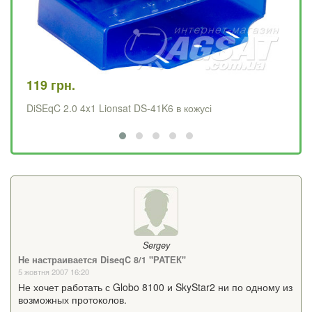
119 грн.
99
DiSEqC 2.0 4x1 Lionsat DS-41K6 в кожусі
Di
Sergey
Не настраивается DiseqC 8/1 "РАТЕК"
5 жовтня 2007 16:20
Не хочет работать с Globo 8100 и SkyStar2 ни по одному из
возможных протоколов.