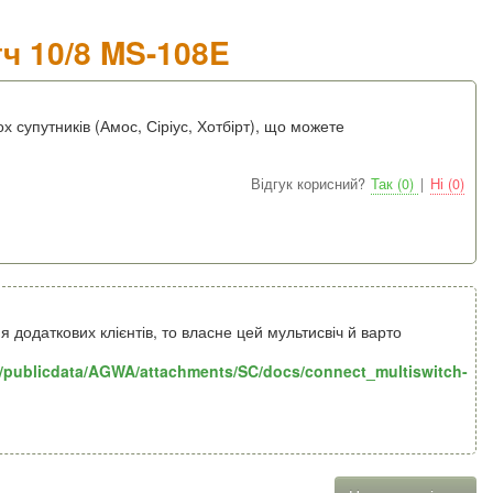
тч 10/8 MS-108E
ох супутників (Амос, Сіріус, Хотбірт), що можете
Відгук корисний?
Так (0)
|
Ні (0)
 додаткових клієнтів, то власне цей мультисвіч й варто
d/publicdata/AGWA/attachments/SC/docs/connect_multiswitch-