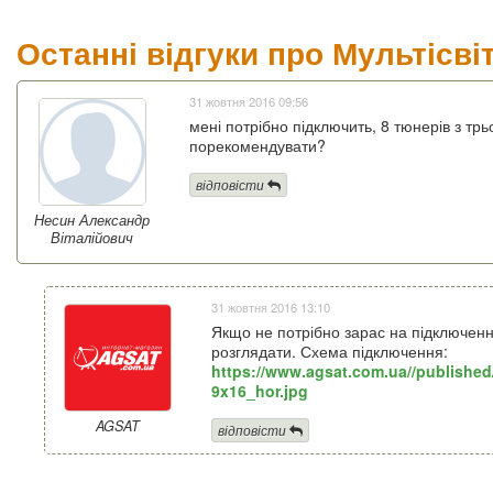
Останні відгуки про Мультісві
31 жовтня 2016 09:56
мені потрібно підключить, 8 тюнерів з трь
порекомендувати?
відповісти
Несин Александр
Віталійович
31 жовтня 2016 13:10
Якщо не потрібно зарас на підключення
розглядати. Схема підключення:
https://www.agsat.com.ua//publishe
9x16_hor.jpg
AGSAT
відповісти