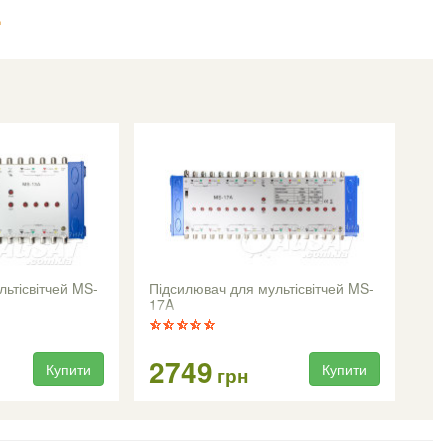
E
ьтісвітчей MS-
Підсилювач для мультісвітчей MS-
17A
2749
Купити
Купити
грн