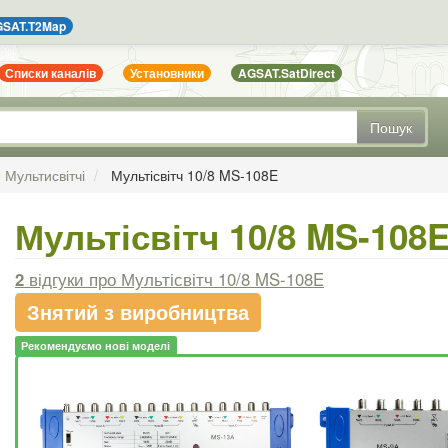
SAT.T2Map
Списки каналів
Установники
AGSAT.SatDirect
Пошук
Мультисвітчі
Мультісвітч 10/8 MS-108E
Мультісвітч 10/8 MS-108
2
відгуки
про Мультісвітч 10/8 MS-108E
Знятий з виробництва
Рекомендуємо нові моделі