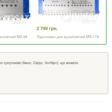
2 749 грн.
ьтісвітчей MS-9A
Підсилювач для мультісвітчей MS-17A
ох супутників (Амос, Сіріус, Хотбірт), що можете