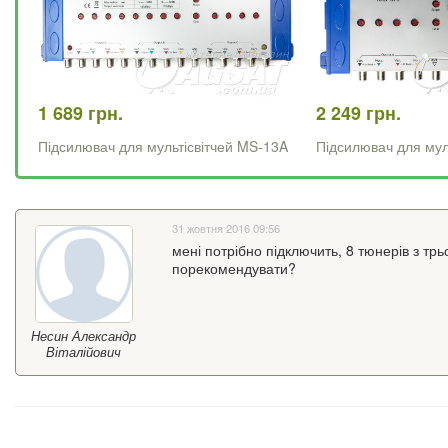
1 689 грн.
2 249 грн.
Підсилювач для мультісвітчей MS-13A
Підсилювач для мул
31 жовтня 2016 09:56
мені потрібно підключить, 8 тюнерів з трь
порекомендувати?
Несин Александр
Віталійович