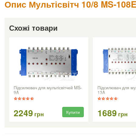
Опис Мультісвітч 10/8 MS-108
Схожі товари
Підсилювач для мультісвітчей MS-
Підсилювач для мул
9A
13A
2249
1689
Купити
грн
грн