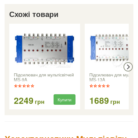
Схожі товари
Підсилювач для мультісвітчей
Підсилювач для мультіс
MS-9A
MS-13A
2249
1689
Купити
Ку
грн
грн