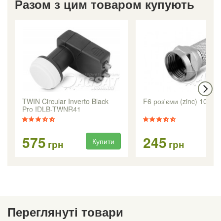
Разом з цим товаром купують
TWIN Circular Inverto Black
F6 роз'єми (zinc) 100 шт
Pro IDLB-TWNR41
575
245
Купити
Ку
грн
грн
Переглянуті товари