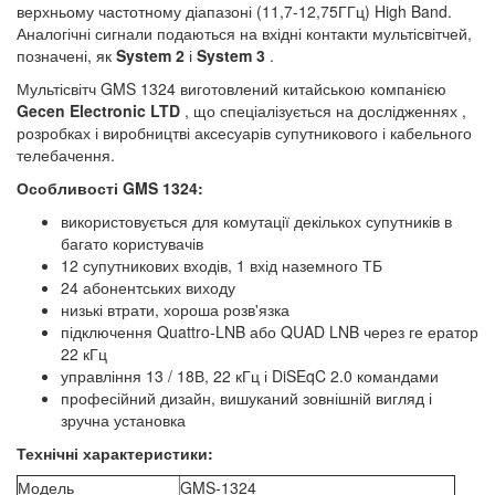
верхньому частотному діапазоні (11,7-12,75ГГц) High Band.
Аналогічні сигнали подаються на вхідні контакти мультісвітчей,
позначені, як
System 2
і
System 3
.
Мультісвітч GMS 1324 виготовлений китайською компанією
Gecen Electronic LTD
, що спеціалізується на дослідженнях ,
розробках і виробництві аксесуарів супутникового і кабельного
телебачення.
Особливості GMS 1324:
використовується для комутації декількох супутників в
багато користувачів
12 супутникових входів, 1 вхід наземного ТБ
24 абонентських виходу
низькі втрати, хороша розв'язка
підключення Quattro-LNB або QUAD LNB через ге ератор
22 кГц
управління 13 / 18В, 22 кГц і DiSEqC 2.0 командами
професійний дизайн, вишуканий зовнішній вигляд і
зручна установка
Технічні характеристики:
Модель
GMS-1324