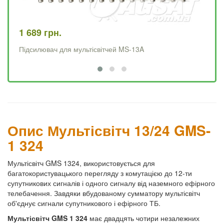
1 689 грн.
2 
Підсилювач для мультісвітчей MS-13A
Пі
Опис Мультісвітч 13/24 GMS-
1 324
Мультісвітч GMS 1324, використовується для
багатокористувацького перегляду з комутацією до 12-ти
супутникових сигналів і одного сигналу від наземного ефірного
телебачення. Завдяки вбудованому сумматору мультісвітч
об'єднує сигнали супутникового і ефірного ТБ.
Мультісвітч GMS 1 324
має двадцять чотири незалежних