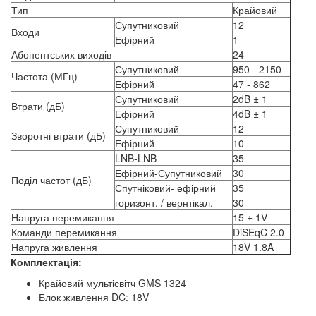
Тип
Крайовий
Супутниковий
12
Входи
Ефірний
1
Абонентських виходів
24
Супутниковий
950 - 2150
Частота (МГц)
Ефірний
47 - 862
Супутниковий
2dB ± 1
Втрати (дБ)
Ефірний
4dB ± 1
Супутниковий
12
Зворотні втрати (дБ)
Ефірний
10
LNB-LNB
35
Ефірний-Супутниковий
30
Поділ частот (дБ)
Спутніковий- ефірний
35
горизонт. / вернтікал.
30
Напруга перемикання
15 ± 1V
Команди перемикання
DiSEqC 2.0
Напруга живлення
18V 1.8A
Комплектація:
Крайовий мультісвітч GMS 1324
Блок живлення DC: 18V