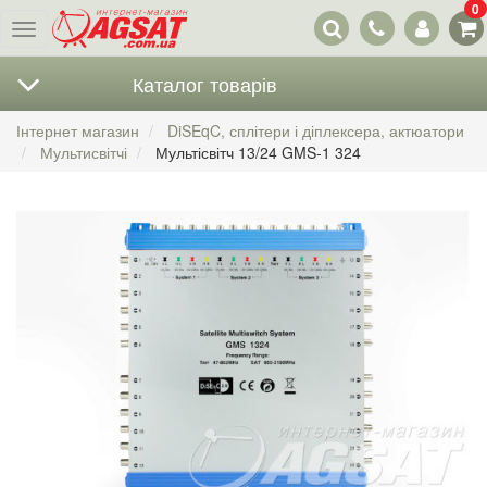
0
Наші
Меню
контакти
Каталог товарів
Інтернет магазин
DiSEqC, сплітери і діплексера, актюатори
Мультисвітчі
Мультісвітч 13/24 GMS-1 324