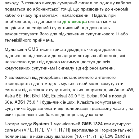
виходу. З кожного виходу сумарний сигнал по одному кабелю
подається до абонентської точці, що призводить до економії
кабелю і часу при монтажі і налагодженні. Надалі, при
необхідності, за допомогою
діплексора
сигнал можна
розділити на ефірний і супутниковий, що дозволить
використовувати його для підключення супутникового і / або
телевізійного приймача.
Мультісвітч GMS тисячі триста двадцять чотири дозволяє
одночасно підключити до двадцяти чотирьох абонентів, які
незалежно один від одного матимуть доступ до всіх
комутованих супутникам і сигналу від ефірної антени.
У залежності від уподобань і встановленого антенного
господарства дана модель мультісвітчей може комутувати
сигнали від декількох супутників, таких наприклад, як Amos 4W,
Astra 5E, Hot Bird 13E, Eutelsat 36.0 ° E, Eelsat 904 в позиції
60е, ABS1 75.0 ° і будь-яких інших. Кількість комутованих
супутників буде залежати від поляризації і діапазону частот, на
яких транслюються бажані до перегляду канали.
Чотири входу
System 1
мультісвітчей
GMS 1324
коммутируют
сигнали
(V / L, H / L, V / H, H / H) вертикальної і горизонтальної
поляризації в нижньому діапазоні (10,7-11,7ГГц) Low Band і в