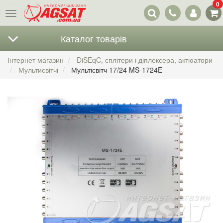
0
Наші
Меню
контакти
Каталог товарів
Інтернет магазин
DiSEqC, сплітери і діплексера, актюатори
Мультисвітчі
Мультісвітч 17/24 MS-1724E