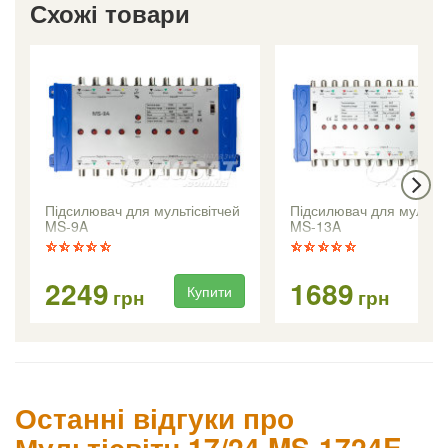
Схожі товари
Підсилювач для мультісвітчей
Підсилювач для мультіс
MS-9A
MS-13A
2249
1689
Купити
Ку
грн
грн
Останні відгуки про
Мультісвітч 17/24 MS-1724E