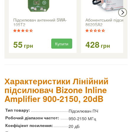
Підсилювач антенний SWA-
Абонентський підсилюв
105T2
8620SA2
55
428
Купити
Ку
грн
грн
Характеристики Лінійний
підсилювач Bizone Inline
Amplifier 900-2150, 20dB
Тип товару:
Підсилювач ПЧ
Робочий діапазон частот:
950-2150 МГц
Коефіціент посилення:
20 дБ