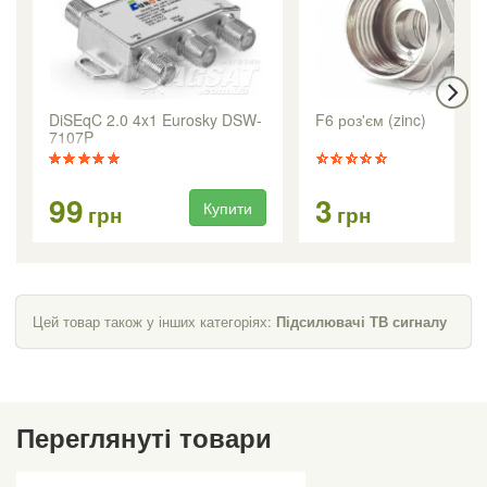
DiSEqC 2.0 4x1 Eurosky DSW-
F6 роз'єм (zinc)
7107P
99
3
Купити
Ку
грн
грн
Цей товар також у інших категоріях:
Підсилювачі ТВ сигналу
Переглянуті товари