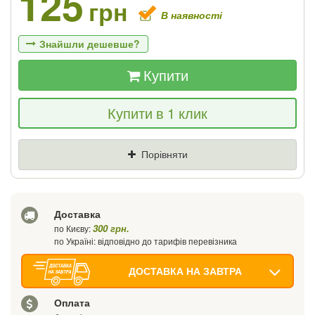
125
грн
В наявності
Знайшли дешевше?
Купити
Якщо Ви знайдете товар дешевше - ми
Купити в 1 клик
знизимо ціну і подаруємо % від різниці
Ціна
Де знайшли (Url посилання)
Порівняти
Ваш телефон
Доставка
300 грн.
по Києву:
по Україні: відповідно до тарифів перевізника
ДОСТАВКА НА ЗАВТРА
Оплата