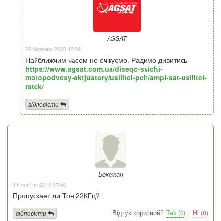
AGSAT
26 березня 2020 12:26
Найближчим часом не очікуємо. Радимо дивитись
https://www.agsat.com.ua/diseqc-svichi-
motopodvesy-aktjuatory/usilitel-pch/ampl-sat-usilitel-
ratek/
відповісти
Бекежан
11 жовтня 2019 07:40
Пропускает ли Тон 22КГц?
Відгук корисний?
Так (0)
|
Ні (0)
відповісти