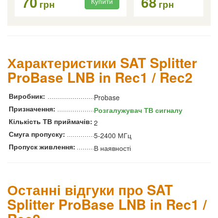
70
68
Купити
Ку
грн
грн
Характеристики SAT Splitter
ProBase LNB in Rec1 / Rec2
Виробник:
Probase
Призначення:
Розгалужувач ТВ сигналу
Кількість ТВ приймачів:
2
Смуга пропуску:
5-2400 МГц
Пропуск живлення:
В наявності
Останні відгуки про SAT
Splitter ProBase LNB in Rec1 /