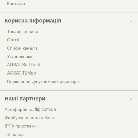
Контакти
Корисна інформація
Товарні новини
Статті
Списки каналів
Установники
AGSAT.SatDirect
AGSAT.T2Map
Порівняння супутникових ресиверів
Наші партнери
Автофарби на flip.com.ua
Фарбування авто у Києві
IPTV приставки
Т2 тюнер