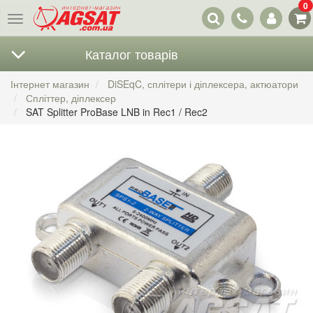
0
Наші
Меню
контакти
Каталог товарів
Інтернет магазин
DiSEqC, сплітери і діплексера, актюатори
Спліттер, діплексер
SAT Splitter ProBase LNB in Rec1 / Rec2