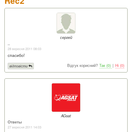
Rec2
сергей
..
28 вересня 2011 08:03
спасибо!
Відгук корисний?
Так (0)
|
Ні (0)
відповісти
AGsat
Ответы
27 вересня 2011 14:03