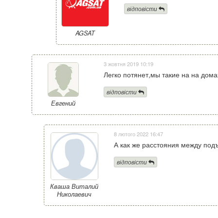
відповісти
AGSAT
3 жовтня 2019 10:19
Легко потянет,мы такие на на дом
відповісти
Евгений
8 лютого 2022 16:47
А как же расстояния между под
відповісти
Кваша Виталий
Николаевич