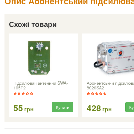
Опис Абонентський підсилюв
Схожі товари
Підсилювач антенний SWA-
Абонентський підсилюв
105T2
8620SA2
55
428
Купити
Ку
грн
грн