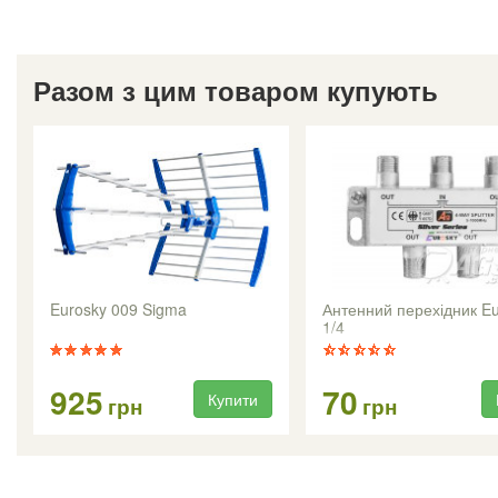
Разом з цим товаром купують
Eurosky 009 Sigma
Антенний перехідник E
1/4
925
70
Купити
грн
грн