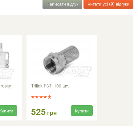
Написати відгук
Читати усі (
9
) відгуки
urosky
Trilink F6T, 100 шт.
525
Купити
Купити
грн