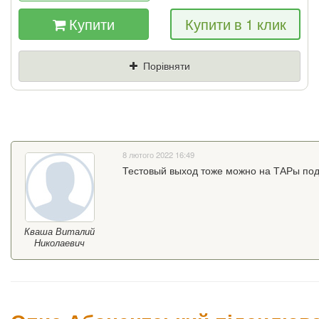
Купити
Купити в 1 клик
Якщо Ви знайдете товар дешевше - ми
знизимо ціну і подаруємо % від різниці
Порівняти
Ціна
Де знайшли (Url
посилання)
Ваш телефон
8 лютого 2022 16:49
Тестовый выход тоже можно на ТАРы под
Кваша Виталий
Николаевич