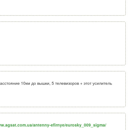
асстояние 10км до вышки, 5 телевизоров + этот усилитель
ww.agsat.com.ua/antenny-efirnye/eurosky_009_sigma/