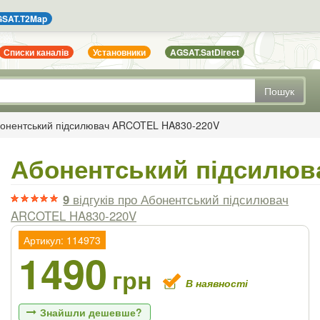
SAT.T2Map
Списки каналів
Установники
AGSAT.SatDirect
Пошук
онентський підсилювач ARCOTEL HA830-220V
Абонентський підсилюв
9
відгуків
про Абонентський підсилювач
ARCOTEL HA830-220V
Артикул: 114973
1490
грн
В наявності
Знайшли дешевше?