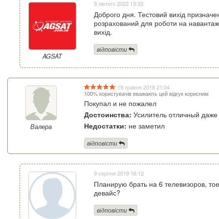
9 лютого 2022 13:33
Доброго дня. Тестовий вихід призначе
розрахований для роботи на навантаж
вихід.
відповісти
AGSAT
19 травня 2018 21:04
100% користувачів вважають цей відгук корисним
Покупал и не пожалел
Достоинства:
Усилитель отличный даже 
Недостатки:
не заметил
Валера
відповісти
9 серпня 2019 16:12
Планирую брать на 6 телевизоров, тое
девайс?
відповісти