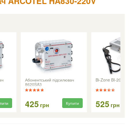
ач ARCOTEL HA830-220V
ач
Абонентський підсилювач
Bi-Zone BI-200
8620SA3
425
525
пити
Купити
грн
грн