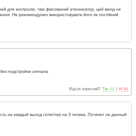
ний для контролю, там фіксований атеннюатор, цей вихід не
ення. Не рекомендуємо використовувати його як постійний
без подстройки сигнала
Відгук корисний?
Так (1)
|
Ні (0)
сть на каждый выход сплиттер на 3 телика. Потянет ли данный