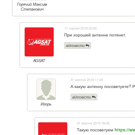
Горячий Максим
Степанович
11 серпня 2019 20:45
При хорошей антенне потянет.
відповісти
AGSAT
31 жовтня 2019 11:20
А какую антенну посоветуете? Р
відповісти
Игорь
31 жовтня 2019 16:05
Такую посоветуем
https://w