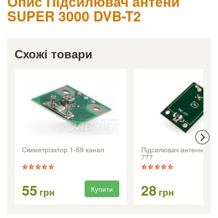
Опис Підсилювач антени
SUPER 3000 DVB-T2
Схожі товари
Сімметрізатор 1-69 канал
Підсилювач антенний P
777
55
28
Купити
Ку
грн
грн