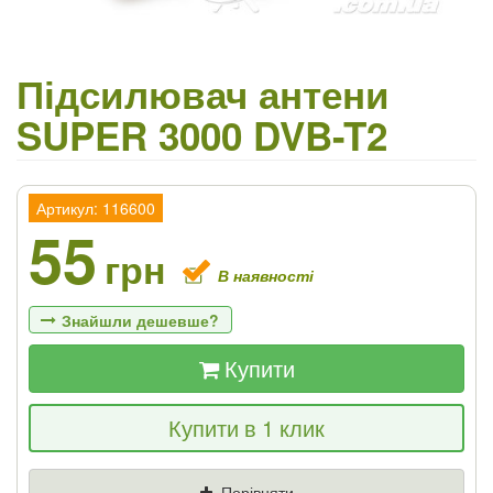
Підсилювач антени
SUPER 3000 DVB-T2
Артикул: 116600
55
грн
В наявності
Знайшли дешевше?
Купити
Якщо Ви знайдете товар дешевше - ми
Купити в 1 клик
знизимо ціну і подаруємо % від різниці
Ціна
Де знайшли (Url посилання)
Порівняти