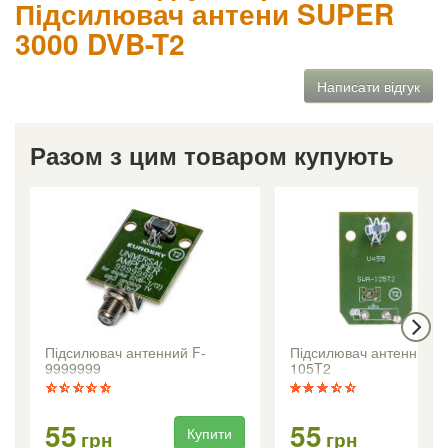
Підсилювач антени SUPER
3000 DVB-T2
Написати відгук
Разом з цим товаром купують
Підсилювач антенний F-
Підсилювач антенний 
9999999
105T2
55
55
Купити
Ку
грн
грн