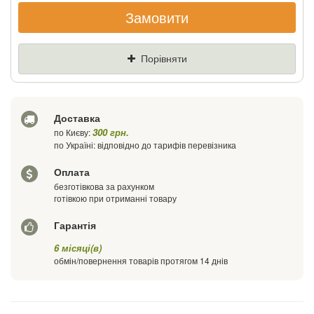
Замовити
Якщо Ви знайдете товар дешевше - ми
знизимо ціну і подаруємо % від різниці
Порівняти
Ціна
Де знайшли (Url посилання)
Доставка
Ваш телефон
300 грн.
по Києву:
по Україні: відповідно до тарифів перевізника
Оплата
безготівкова за рахунком
готівкою при отриманні товару
Гарантія
6 місяці(в)
обмін/повернення товарів протягом 14 днів