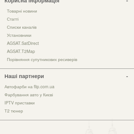
Корисна інформація
Товарні новини
Статті
Списки каналів
Установники
AGSAT.SatDirect
AGSAT.T2Map
Порівняння супутникових ресиверів
Наші партнери
Автофарби на flip.com.ua
Фарбування авто у Києві
IPTV приставки
Т2 тюнер