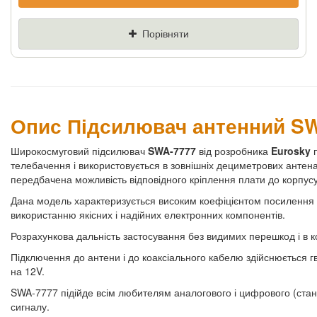
Якщо Ви знайдете товар дешевше - ми
знизимо ціну і подаруємо % від різниці
Порівняти
Ціна
Де знайшли (Url
посилання)
Ваш телефон
Опис Підсилювач антенний S
Широкосмуговий підсилювач
SWA-7777
від розробника
Eurosky
телебачення і використовується в зовнішніх дециметрових антенах 
передбачена можливість відповідного кріплення плати до корпусу) 
Дана модель характеризується високим коефіцієнтом посилення 
використанню якісних і надійних електронних компонентів.
Розрахункова дальність застосування без видимих перешкод і в к
Підключення до антени і до коаксіального кабелю здійснюється 
на 12V.
SWA-7777 підійде всім любителям аналогового і цифрового (ста
сигналу.