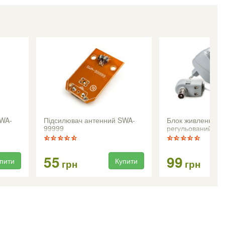
SWA-
Підсилювач антенний SWA-
Блок живлення E
99999
регульований 2-
55
99
пити
Купити
грн
грн