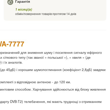
Гарантія
1 місяці(в)
обмін/повернення товарів протягом 14 днів
WA-7777
призначений для зниження шуму і посилення сигналу ефірного
сіткового типу (так званої « польської »), « хвиля » (де
і їх аналогів.
(до 45дБ) і хорошим шумопоглинання (коефіцієнт 2,8дБ) завдяки
омплекті з відповідною антеною - до 120 км.
гвинтовим способом. Харчування здійснюється від блоку живлення
ндарту DVB-T2) телебачення, які мають труднощі з отриманням