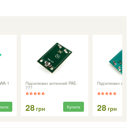
SWA-1
Підсилювач антенний PAE-
Підсилювач анте
777
28
28
пити
Купити
грн
грн