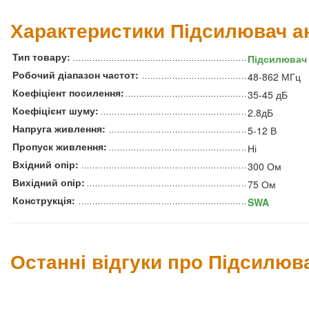
Характеристики Підсилювач а
Тип товару:
Підсилювач 
Робочий діапазон частот:
48-862 МГц
Коефіціент посилення:
35-45 дБ
Коефіцієнт шуму:
2.8дБ
Напруга живлення:
5-12 В
Пропуск живлення:
Ні
Вхідний опір:
300 Ом
Вихідний опір:
75 Ом
Конструкція:
SWA
Останні відгуки про Підсилюв