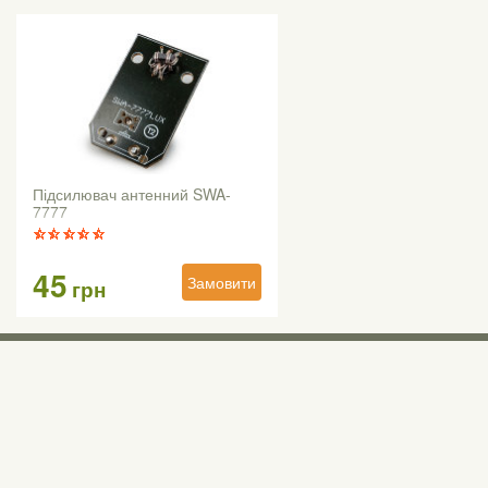
Підсилювач антенний SWA-
7777
45
Замовити
грн
Виставкові 
Київ, Правий бе