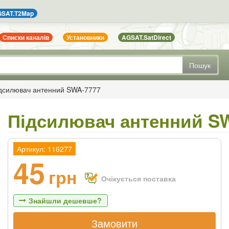
SAT.T2Map
Списки каналів
Установники
AGSAT.SatDirect
Пошук
дсилювач антенний SWA-7777
Підсилювач антенний S
Артикул: 116277
45
грн
Очікується поставка
Знайшли дешевше?
Замовити