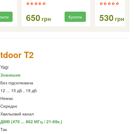
650
530
пити
Купити
грн
грн
tdoor T2
Yagi
Зовнішня
Без підсилювача
12 ... 15 дБ , 19 дБ
Немає
Середнє
Хвильовий канал
ДМВ (470 ... 862 МГц / 21-69к.)
Так