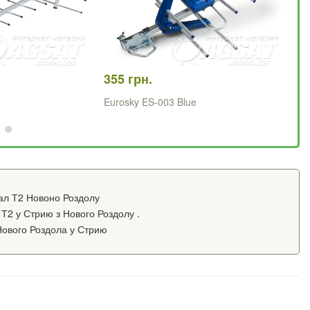
355 грн.
65
Eurosky ES-003 Blue
Тр
ал Т2 Новоно Роздолу
Т2 у Стрию з Нового Роздолу .
Нового Роздола у Стрию