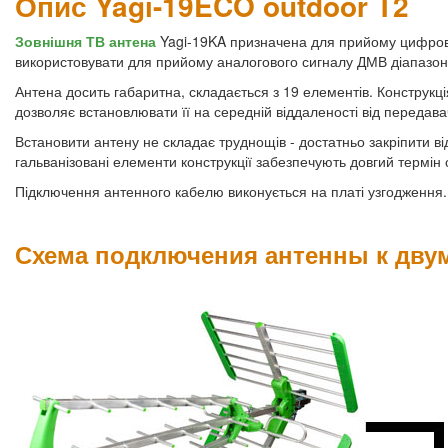
Опис Yagi-19ECO outdoor T2
Зовнішня ТВ антена
Yagi-19KA призначена для прийому цифров
використовувати для прийому аналогового сигналу ДМВ діапазон
Антена досить габаритна, складається з 19 елементів. Конструкц
дозволяє встановлювати її на середній віддаленості від передава
Встановити антену не складає труднощів - достатньо закріпити ві
гальванізовані елементи конструкції забезпечують довгий термін с
Підключення антенного кабелю виконується на платі узгодження.
Схема подключения антенны к дву