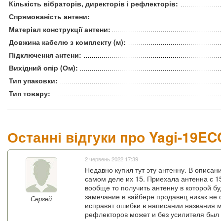
Кількість вібраторів, директорів і рефлекторів:
Спрямованість антени:
Матеріал конструкції антени:
Довжина кабелю з комплекту (м):
Підключення антени:
Вихідний опір (Ом):
Тип упаковки:
Тип товару:
Останні відгуки про Yagi-19EC
2 червень 2022 17:39
Недавно купил тут эту антенну. В описан
самом деле их 15. Приехала антенна с 15
вообще то получить антенну в которой бу
замечание в вайбере продавец никак не о
Сергей
исправят ошибки в написании названия м
рефлекторов может и без усилителя был