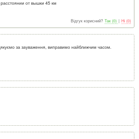
 расстоянии от вышки 45 км
Відгук корисний?
Так (0)
|
Ні (0)
дякуємо за зауваження, виправимо найближчим часом.