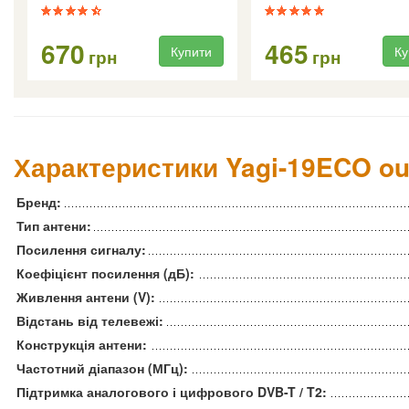
670
465
Купити
Ку
грн
грн
Характеристики Yagi-19ECO ou
Бренд:
Тип антени:
Посилення сигналу:
Коефіцієнт посилення (дБ):
Живлення антени (V):
Відстань від телевежі:
Конструкція антени:
Частотний діапазон (МГц):
Підтримка аналогового і цифрового DVB-T / T2: