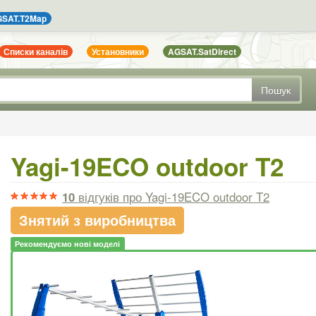
SAT.T2Map
Списки каналів
Установники
AGSAT.SatDirect
Пошук
Yagi-19ECO outdoor T2
10
відгуків
про Yagi-19ECO outdoor T2
Знятий з виробництва
Рекомендуємо нові моделі