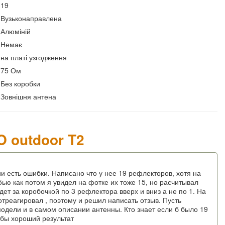
19
Вузьконаправлена
Алюміній
Немає
на платі узгодження
75 Ом
Без коробки
Зовнішня антена
O outdoor T2
ии есть ошибки. Написано что у нее 19 рефлекторов, хотя на
ью как потом я увидел на фотке их тоже 15, но расчитывал
дет за коробочкой по 3 рефлектора вверх и вниз а не по 1. На
треагировал , поэтому и решил написать отзыв. Пусть
одели и в самом описании антенны. Кто знает если б было 19
 бы хороший результат