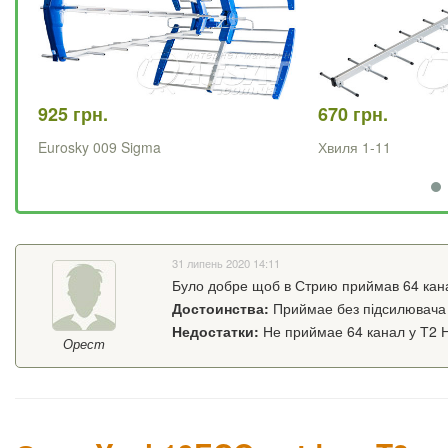
925 грн.
670 грн.
Eurosky 009 Sigma
Хвиля 1-11
31 липень 2020 14:11
Було добре щоб в Стрию приймав 64 кан
Достоинства:
Приймае без підсилювача 
Недостатки:
Не приймае 64 канал у Т2 
Орест