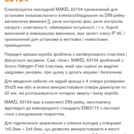
Електрощиток накладний MAKEL 63104 призначений для
установки низьковольтного електрообладнання на DIN-рейку -
автоматичні вимикачі [], реле контролю фаз, реле контролю
напруги і освітленості, обмежувачі потужності, і т.п. Короб
виконаний в зовнішньому виконанні, має захист класу IP 40, і
призначений для установки в житлових і нежитлових
приміщеннях.
Передня кришка короба зроблена з напівпрозорого пластика і
фіксується засувкою. Сам «бокс» MAKEL 63104 зроблений з
білого Halogen-Free пластика, який при горінні не виділяє
шкідливих речовин, при цьому є досить міцним і безпечним.
Для введення кабелю на задній кришці є 4 отвори розмірами
35х25 мм або ж можна використовувати отвори діаметром по
22 мм, які розташовуються попарно зверху і знизу короба.
MAKEL 63104 має в комплекті DIN-рейку, виготовлену
відповідно до міжнародного стандарту EN60715 з листової
сталі з анодованим покриттям.
Для підключення заземлення є клемна колодка з отворами
1x5,5мм + 2x4,5мм, що дозволяє використовувати в якості