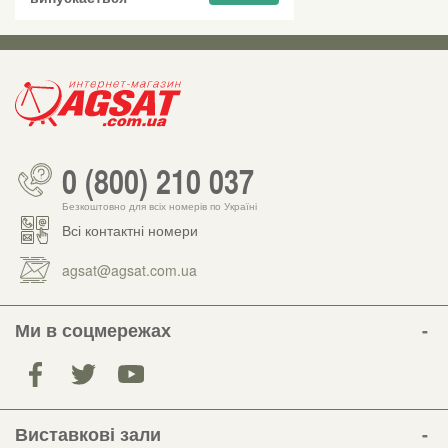
0 (800) 210 037
Безкоштовно для всіх номерів по Україні
Всі контактні номери
agsat@agsat.com.ua
Ми в соцмережах
Виставкові зали