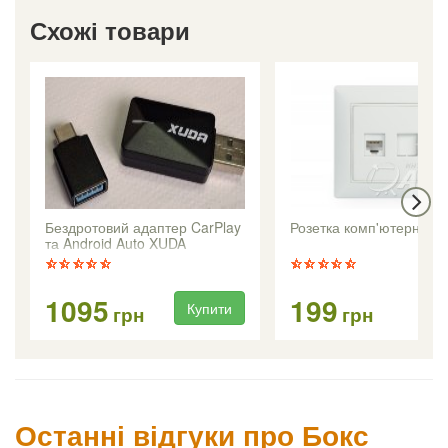
Схожі товари
Бездротовий адаптер CarPlay
Розетка комп'ютерна R
та Android Auto XUDA
1095
199
Купити
Ку
грн
грн
Останні відгуки про Бокс