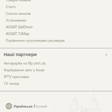
Статті
Списки каналів
Установники
AGSAT.SatDirect
AGSAT.T2Map
Порівняння супутникових ресиверів
Наші партнери
Автофарби на flip.com.ua
Фарбування авто у Києві
IPTV приставки
Т2 тюнер
Українська
Русский