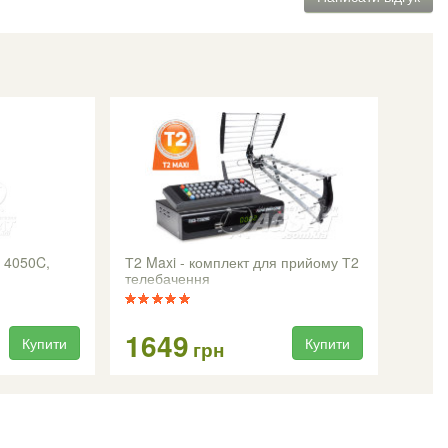
n 4050C,
Т2 Maxi - комплект для прийому Т2
телебачення
1649
Купити
Купити
грн