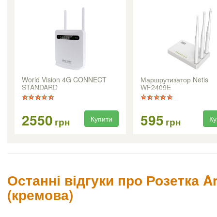
World Vision 4G CONNECT
Маршрутизатор Netis
STANDARD
WF2409E
2550
595
Купити
Ку
грн
грн
Останні відгуки про Розетка A
(кремова)