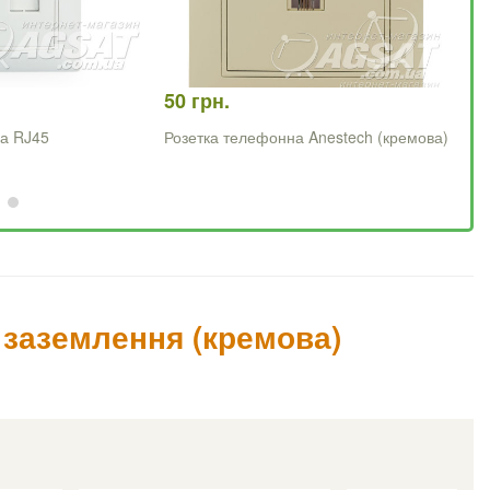
50 грн.
27
на RJ45
Розетка телефонна Anestech (кремова)
Ро
 заземлення (кремова)