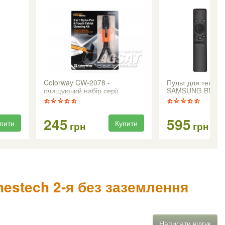
Colorway CW-2078 -
Пульт для телеві
очищуючий набір серії
SAMSUNG BN59-
Premium
245
595
пити
Купити
грн
грн
nestech 2-я без заземлення
Написати відгук