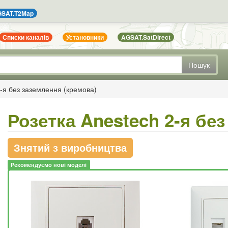
SAT.T2Map
Списки каналів
Установники
AGSAT.SatDirect
Пошук
2-я без заземлення (кремова)
Розетка Anestech 2-я бе
Знятий з виробництва
Рекомендуємо нові моделі