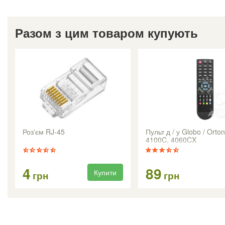
Разом з цим товаром купують
Роз'єм RJ-45
Пульт д / у Globo / Orto
4100C, 4060CX
4
89
Купити
грн
грн