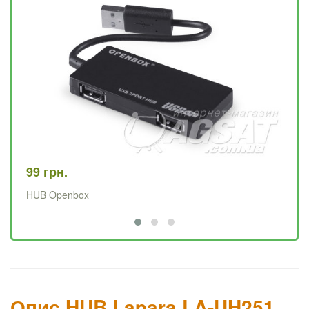
99 грн.
20
HUB Openbox
US
Опис HUB Lapara LA-UH251