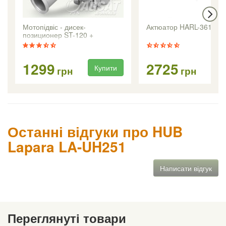
Мотопідвіс - дисек-
Актюатор HARL-3618 +
позиционер ST-120 +
1299
2725
Купити
Ку
грн
грн
Останні відгуки про HUB
Lapara LA-UH251
Написати відгук
Переглянуті товари