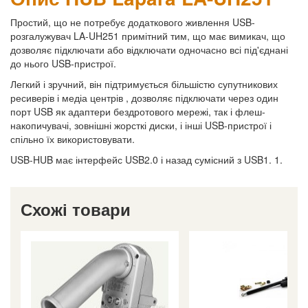
Простий, що не потребує додаткового живлення USB-
розгалужувач LA-UH251 примітний тим, що має вимикач, що
дозволяє підключати або відключати одночасно всі під'єднані
до нього USB-пристрої.
Легкий і зручний, він підтримується більшістю супутникових
ресиверів і медіа центрів , дозволяє підключати через один
порт USB як адаптери бездротового мережі, так і флеш-
накопичувачі, зовнішні жорсткі диски, і інші USB-пристрої і
спільно їх використовувати.
USB-HUB має інтерфейс USB2.0 і назад сумісний з USB1. 1.
Схожі товари