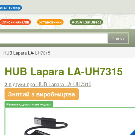
SAT.T2Map
Списки каналів
Установники
AGSAT.SatDirect
Пошук
HUB Lapara LA-UH7315
HUB Lapara LA-UH7315
2
відгуки
про HUB Lapara LA-UH7315
Знятий з виробництва
Рекомендуємо нові моделі