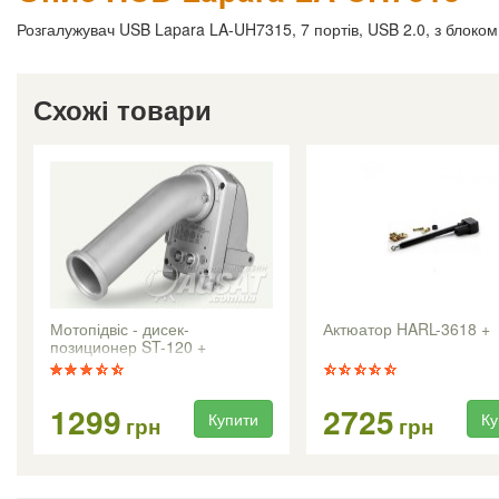
Розгалужувач USB Lapara LA-UH7315, 7 портів, USB 2.0, з блоко
Схожі товари
Мотопідвіс - дисек-
Актюатор HARL-3618 +
позиционер ST-120 +
1299
2725
Купити
Ку
грн
грн