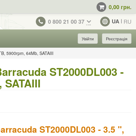
0,00 грн.
UA
RU
0 800 21 00 37
Увійти
Реєстрація
TB, 5900rpm, 64Mb, SATAIII
arracuda ST2000DL003 -
, SATAIII
rracuda ST2000DL003 - 3.5 ",