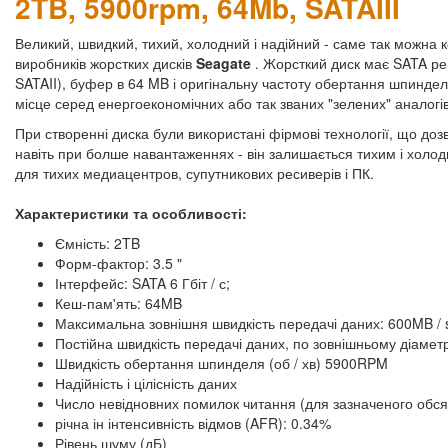
2TB, 5900rpm, 64Mb, SATAIII
Великий, швидкий, тихий, холодний і надійний - саме так можна 
виробників жорстких дисків
Seagate
. Жорсткий диск має SATA рев
SATAII), буфер в 64 MB і оригінальну частоту обертання шпиндел
місце серед енергоекономічних або так званих "зелених" аналогів
При створенні диска були використані фірмові технології, що доз
навіть при болше навантаженнях - він залишається тихим і холо
для тихих медиацентров, супутникових ресиверів і ПК.
Характеристики та особливості:
Ємність: 2TB
Форм-фактор: 3.5 "
Інтерфейс: SATA 6 Гбіт / с;
Кеш-пам'ять: 64MB
Максимальна зовнішня швидкість передачі даних: 600MB / 
Постійна швидкість передачі даних, по зовнішньому діаметр
Швидкість обертання шпинделя (об / хв) 5900RPM
Надійність і цілісність даних
Число невідновних помилок читання (для зазначеного обсягу 
річна ін інтенсивність відмов (AFR): 0.34%
Рівень шуму (дБ)