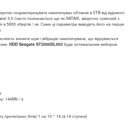
коротко охарактеризувати накопичувач об'ємом в 2TB від відомого
ізії 3.0 (часто позначається ще як SATAIII, зворотно сумісний з
я в 5900 обертів / хв. Саме ці параметри виводять його на перше
.
воляють знизити шум і вібрацію накопичувача, що відчувається
дним.
HDD Seagate ST2000DL003
буде оптимальним вибором
s
у: 144Mb / s
прочитаних бітів) 1 на 10 ^ 14 (в 14 ступені)