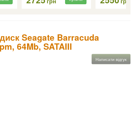
грн
грн
 диск Seagate Barracuda
rpm, 64Mb, SATAIII
Написати відгук