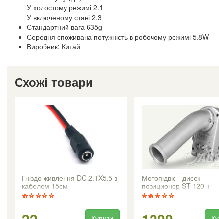
У холостому режимі 2.1
У включеному стані 2.3
Стандартний вага 635g
Середня споживана потужність в робочому режимі 5.8W
Виробник: Китай
Схожі товари
Гніздо живлення DC 2.1X5.5 з
Мотопідвіс - дисек-
кабелем 15см
позиционер ST-120 +
22
1299
Купити
Ку