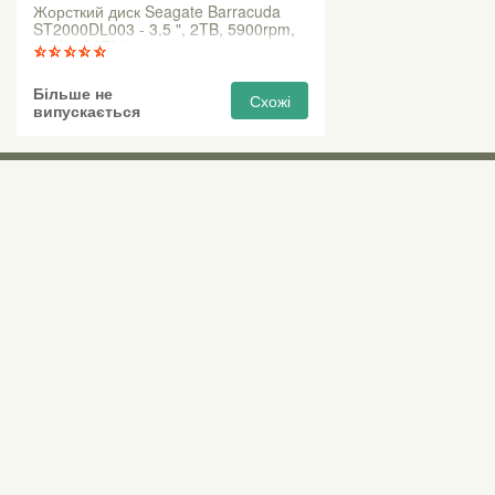
Жорсткий диск Seagate Barracuda
ST2000DL003 - 3.5 ", 2TB, 5900rpm,
64Mb, SATAIII
Більше не
Схожі
випускається
Виставкові 
Київ, Правий бе
0 (800) 210 037
М «Почайна» (Пе
пр-т Степана Бан
Безкоштовно для всіх номерів по Україні
Всі контактні номери
agsat@agsat.com.ua
Ми в соцмережах