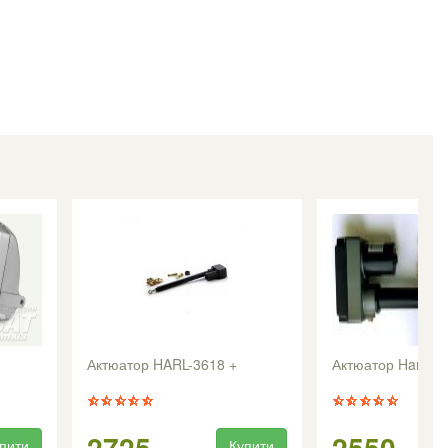
Актюатор HARL-3618 +
Актюатор Harl 24
2725
2550
пити
Купити