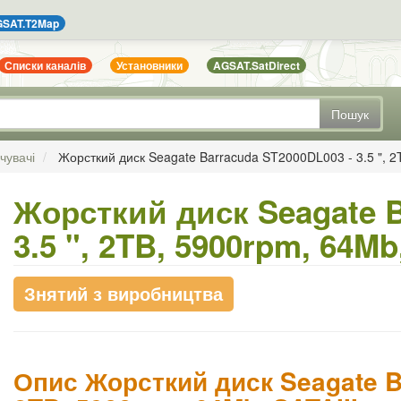
SAT.T2Map
Списки каналів
Установники
AGSAT.SatDirect
Пошук
чувачі
Жорсткий диск Seagate Barracuda ST2000DL003 - 3.5 ", 2
Жорсткий диск Seagate B
3.5 ", 2TB, 5900rpm, 64Mb
Знятий з виробництва
Опис Жорсткий диск Seagate Ba