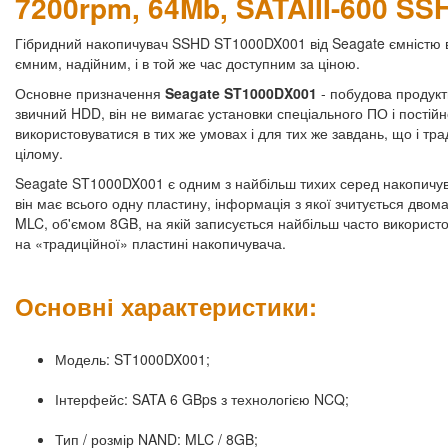
7200rpm, 64Mb, SATAIII-600 SS
Гібридний накопичувач SSHD ST1000DX001 від Seagate ємністю в 1
ємним, надійним, і в той же час доступним за ціною.
Основне призначення
Seagate ST1000DX001
- побудова продукт
звичний HDD, він не вимагає установки спеціального ПО і пості
використовуватися в тих же умовах і для тих же завдань, що і т
цілому.
Seagate ST1000DX001 є одним з найбільш тихих серед накопичув
він має всього одну пластину, інформація з якої зчитується двом
MLC, об'ємом 8GB, на якій записується найбільш часто використо
на «традиційної» пластині накопичувача.
Основні характеристики:
Модель: ST1000DX001;
Інтерфейс: SATA 6 GBps з технологією NCQ;
Тип / розмір NAND: MLC / 8GB;