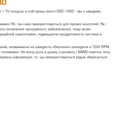
HD
 Тb поєднує в собі кращі якості SSD і HDD - він є швидким,
ивних ПК, так само використовується для ігрових консолей. Як і
йного оновлення програмного забезпечення, тому може
радиційний накопичувач, підвищуючи продуктивність системи в
ачів, незважаючи на швидкість обертання шпинделя в 7200 RPM,
а головками. Не малу роль в цьому становить і NAND-пам'ять типу
вувана інформація; то, що використовується рідше зберігається