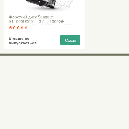
Жорсткий диск Seagate
ST1000DX001 - 3.5 ", 1000GB,
7200rpm, 64Mb, SATAIII-600 SSHD
Більше не
Схожі
випускається
Виставкові 
Київ, Правий бе
0 (800) 210 037
М «Почайна» (Пе
пр-т Степана Бан
Безкоштовно для всіх номерів по Україні
Всі контактні номери
agsat@agsat.com.ua