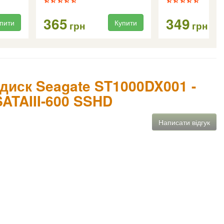
365
349
пити
Купити
грн
грн
 диск Seagate ST1000DX001 -
SATAIII-600 SSHD
Написати відгук