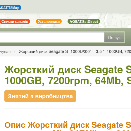
SAT.T2Map
Списки каналів
Установники
AGSAT.SatDirect
Пошук
чувачі
Жорсткий диск Seagate ST1000DX001 - 3.5 ", 1000GB, 72
Жорсткий диск Seagate ST
1000GB, 7200rpm, 64Mb, 
Знятий з виробництва
Опис Жорсткий диск Seagate ST