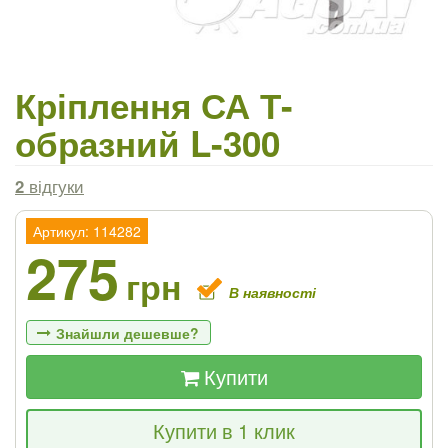
Кріплення СА Т-
образний L-300
2
відгуки
Артикул: 114282
275
грн
В наявності
Знайшли дешевше?
Купити
Якщо Ви знайдете товар дешевше - ми
Купити в 1 клик
знизимо ціну і подаруємо % від різниці