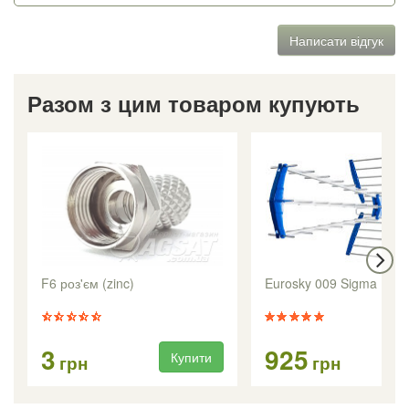
Написати відгук
Разом з цим товаром купують
F6 роз'єм (zinc)
Eurosky 009 Sigma
3
925
Купити
Ку
грн
грн