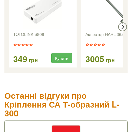
TOTOLINK S808
Актюатор HARL-3624 +
349
3005
Купити
Ку
грн
грн
Останні відгуки про
Кріплення СА Т-образний L-
300