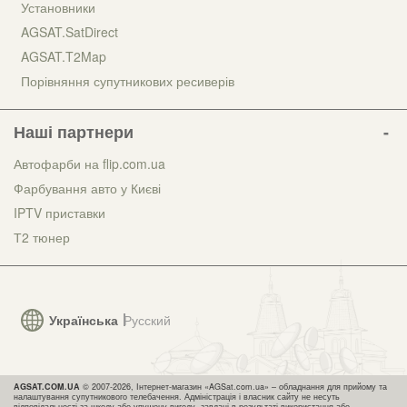
Установники
AGSAT.SatDirect
AGSAT.T2Map
Порівняння супутникових ресиверів
Наші партнери
Автофарби на flip.com.ua
Фарбування авто у Києві
IPTV приставки
Т2 тюнер
Українська
Русский
AGSAT.COM.UA
© 2007-2026, Інтернет-магазин «AGSat.com.ua» – обладнання для прийому та
налаштування супутникового телебачення. Адміністрація і власник сайту не несуть
відповідальності за шкоду або упущену вигоду, завдані в результаті використання або