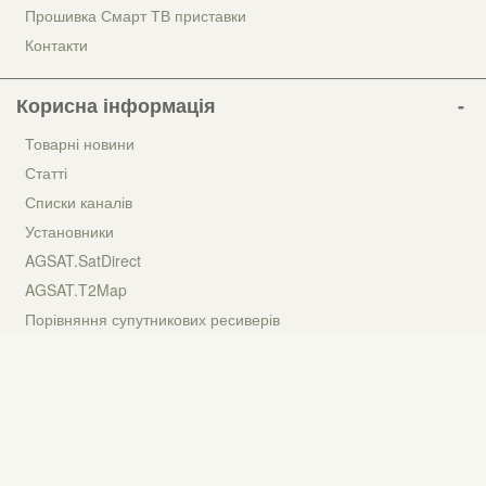
Прошивка Смарт ТВ приставки
Контакти
Корисна інформація
Товарні новини
Статті
Списки каналів
Установники
AGSAT.SatDirect
AGSAT.T2Map
Порівняння супутникових ресиверів
Наші партнери
Автофарби на flip.com.ua
Фарбування авто у Києві
IPTV приставки