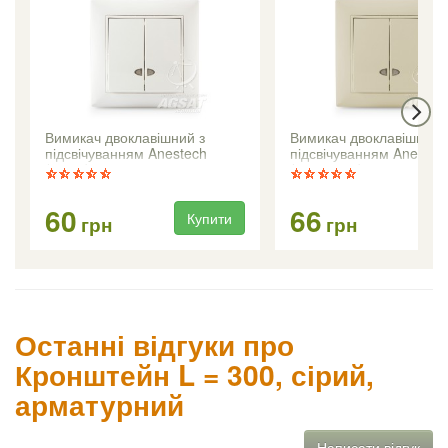
Вимикач двоклавішний з
Вимикач двоклавішний 
підсвічуванням Anestech
підсвічуванням Anestec
(білий)
(кремовий)
60
66
Купити
Ку
грн
грн
Останні відгуки про
Кронштейн L = 300, сірий,
арматурний
Написати відгук