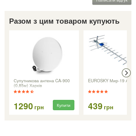
Разом з цим товаром купують
Супутникова антена CA-900
EUROSKY Мир-19 Анте
(0,85м) Харків
1290
439
Купити
Ку
грн
грн