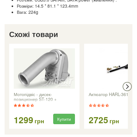
Розміри: 14.5 * 81.1 * 123.4mm
Вага: 224g
Схожі товари
Мотопідвіс - дисек-
Актюатор HARL-3618 +
позиционер ST-120 +
1299
2725
Купити
Ку
грн
грн