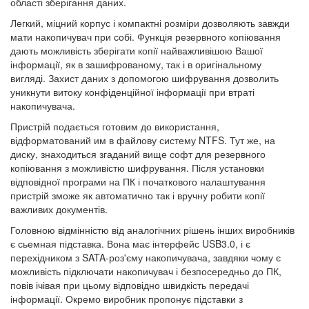
області зберігання даних.
Легкий, міцний корпус і компактні розміри дозволяють завжди
мати накопичувач при собі. Функція резервного копіювання
дають можливість зберігати копії найважливішою Вашої
інформації, як в зашифрованому, так і в оригінальному
вигляді. Захист даних з допомогою шифрування дозволить
уникнути витоку конфіденційної інформації при втраті
накопичувача.
Пристрій подається готовим до використання,
відформатований им в файлову систему NTFS. Тут же, на
диску, знаходиться згаданий вище софт для резервного
копіювання з можливістю шифрування. Після установки
відповідної програми на ПК і початкового налаштування
пристрій зможе як автоматично так і вручну робити копії
важливих документів.
Головною відмінністю від аналогічних рішень інших виробників
є сьемная підставка. Вона має інтерфейс USB3.0, і є
перехідником з SATA-роз'єму накопичувача, завдяки чому є
можливість підключати накопичувач і безпосередньо до ПК,
повів ічівая при цьому відповідно швидкість передачі
інформації. Окремо виробник пропонує підставки з