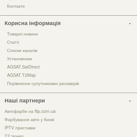
Контакти
Корисна інформація
Товарні новини
Статті
Списки каналів
Установники
AGSAT.SatDirect
AGSAT.T2Map
Порівняння супутникових ресиверів
Наші партнери
Автофарби на flip.com.ua
Фарбування авто у Києві
IPTV приставки
Т2 тюнер