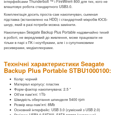
інтерфейсами Thunderbolt ™ і FireWire® 800 для тих, кого не
влаштовує робота стандартного USB3.0.
Комплектація досить проста-сам накопичувач, сьемная
підставка (встановлено на HDD) і стандартний мікробів ЮСБ-
шнур, який в разі потреби можна замінити.
Накопичувач Seagate Backup Plus Portable надзвичайно тихий
в роботі, не вередливий до живлення, може працювати не
тільки в парі з ПК і ноутбуками, але і з супутниковими
ресиверами, медіаплеєрами.
Технічні характеристики Seagate
Backup Plus Portable STBU1000100:
Колір: чорний
Матеріал корпусу: пластик
Форм-фактор накопичувача: 2.5 "
Об'єм пам'яті: 1Tb
Швидкість обертання шпинделя 5400 rpm
Розмір кеш-пам'яті: 8Mb
Основний інтерфейс: USB 3.0 (сумісний з USB 2.0)
Роз'єми: USB3.0 SATAIII, SATA power (живлення) .