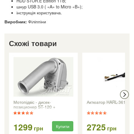
HDD STOR.E Edition 1ТB;
шнур USB 3.0 ( «A» to Micro «B»);
інструкція користувача.
Виробник:
Філіппіни
Схожі товари
Мотопідвіс - дисек-
Актюатор HARL-3618 +
позиционер ST-120 +
1299
2725
Купити
Ку
грн
грн