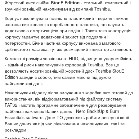
Жорсткий диск лінійки
Stor.E Edition
- стильний, компактний і
зручний зовнішній накопичувач від компанії Toshiba.
Корпус накопичувача повністю пластиковий - верхня і нижня
частина виготовлені з поребленного пластика, що служить
додатковою амортизацією при падінні. Також така конструкція
корпусу гарантує додатковий захист від подряпин і
потертостей. Бічна частина корпусу виконана з матового
сріблястого пластика, тут же розміщений індикатор активності.
Компактні розміри зовнішнього HDD, підвищена ударостійкість
- відмінні риси накопичувачів корпорації Toshiba. Все це
дозволяють носити зовнішній жорсткий диск Toshiba Stor.E
Edition завжди з собою, тим самим маючи під рукою
найважливіші дані.
Накопичувач відразу після вилучення з коробки вже готовий до
використання, він відформатований під файлову систему
FAT32 і містить програмне забезпечення для резервування
найбільш важливих Ваших даних - Nero BackItUp & Burn
Essentials software. Дане ПО дозволить робити резервні копії
Ваших даних як під час підключення накопичувача, так і за
розкладом.