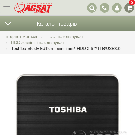
0
Наші
Меню
контакти
Каталог товарів
Інтернет магазин
HDD, накопичувачі
HDD зовнішні накопичувачі
Toshiba Stor.E Edition - зовнішній HDD 2.5 "/1TB/USB3.0