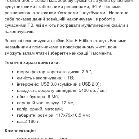
Toshiba Stor.E Edition має хорошу сумісність з усіма сучасними
супутниковими і кабельними ресиверами, IPTV- і іншими
розширювач, а також комп'ютерами і ноутбуками . Непогано
себе показав даний зовнішній накопичувач і в роботі з
сучасними ТВ, які вміють програвати мультимедійні файли з
накопичувачів.
Зовнішні накопичувачі лінійки Stor.E Edition стануть Вашими
незамінними помічниками в повсякденному житті, вони
зможуть запам'ятати і зберегти найкращі її моменти.
Технічні характеристики:
форм-фактор жорсткого диска: 2.5 ";
ємність накопичувача: 1 TB;
інтерфейс: USB 3.0 (сумісний з USB 2.0);
швидкість обороту шпинделя: 5400 об. / хв.;
обсяг буфера: 8 Мб;
середній час пошуку: 12 мс;
колір: орний, матовий;
габаритні розміри: 117x79x16,5 мм;
вага: 180 г.
Комплектація: