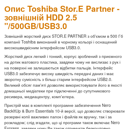
Опис Toshiba Stor.E Partner -
зовнішній HDD 2.5
"/500GB/USB3.0
Зовнішній жорсткий диск STOR.E PARTNER з об'ємом в 500 Гб
компанії Toshiba виконаний в чорному кольорі і оснащений
високошвидкісним інтерфейсом USB3.0.
Жорсткий диск легкий і тонкий, корпус зроблений з приємного
на дотик матового пластика, завдяки чому не вислизає з рук і
на поверхні не залишаються відбитки пальців. Інтерфейс
USB3.0 забезпечує високу швидкість передачі даних і має
зворотну сумісність з більш старим інтерфейсом USB2.0.
Великий обсяг пам'яті дозволяє використовувати його в якості
домашньої медіатеки при підключенні до супутникового
ресивера, медиацентру, комп'ютера.
Пристрій має в комплекті програмне забезпечення Nero
BackItUp & Burn Essentials 10-й версії, що дозволяє створювати
резервні копії важливих папок і файлів як вручну, так і за
розкладом; слід згадати, що ці програми також включає Nero
Express, завдяки чому Ви також отримуєте безкоштовно