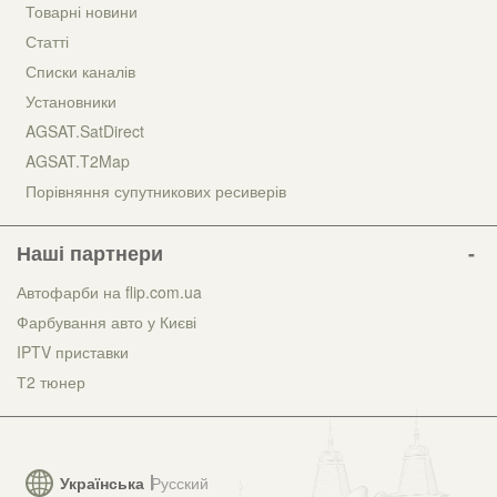
Товарні новини
Статті
Списки каналів
Установники
AGSAT.SatDirect
AGSAT.T2Map
Порівняння супутникових ресиверів
Наші партнери
Автофарби на flip.com.ua
Фарбування авто у Києві
IPTV приставки
Т2 тюнер
Українська
Русский