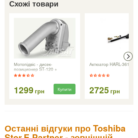
Схожі товари
Мотопідвіс - дисек-
Актюатор HARL-3618 +
позиционер ST-120 +
1299
2725
Купити
Ку
грн
грн
Останні відгуки про Toshiba
Stor.E Partner - зовнішній