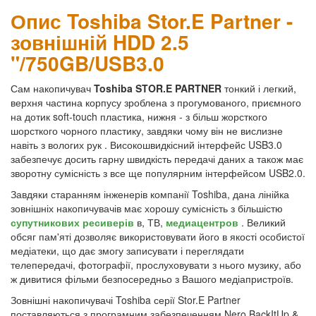
Опис Toshiba Stor.E Partner -
зовнішній HDD 2.5
"/750GB/USB3.0
Сам накопичувач
Toshiba STOR.E PARTNER
тонкий і легкий,
верхня частина корпусу зроблена з прогумованого, приємного
на дотик soft-touch пластика, нижня - з більш жорсткого
шорсткого чорного пластику, завдяки чому він не вислизне
навіть з вологих рук . Високошвидкісний інтерфейс USB3.0
забезпечує досить гарну швидкість передачі даних а також має
зворотну сумісність з все ще популярним інтерфейсом USB2.0.
Завдяки старанням інженерів компанії Toshiba, дана лінійка
зовнішніх накопичувачів має хорошу сумісність з більшістю
супутникових ресиверів
в, ТВ,
медиацентров
. Великий
обсяг пам'яті дозволяє використовувати його в якості особистої
медіатеки, що дає змогу записувати і переглядати
телепередачі, фотографії, прослуховувати з нього музику, або
ж дивитися фільми безпосередньо з Вашого медіапристроїв.
Зовнішні накопичувачі Toshiba серії Stor.E Partner
поставляються з програмним забезпеченням Nero BackItUp &