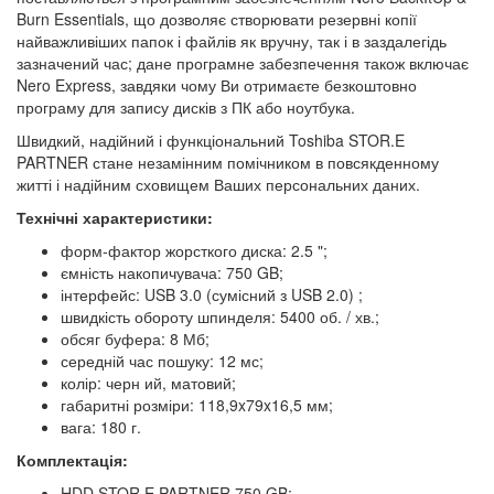
Burn Essentials, що дозволяє створювати резервні копії
найважливіших папок і файлів як вручну, так і в заздалегідь
зазначений час; дане програмне забезпечення також включає
Nero Express, завдяки чому Ви отримаєте безкоштовно
програму для запису дисків з ПК або ноутбука.
Швидкий, надійний і функціональний Toshiba STOR.E
PARTNER стане незамінним помічником в повсякденному
житті і надійним сховищем Ваших персональних даних.
Технічні характеристики:
форм-фактор жорсткого диска: 2.5 ";
ємність накопичувача: 750 GB;
інтерфейс: USB 3.0 (сумісний з USB 2.0) ;
швидкість обороту шпинделя: 5400 об. / хв.;
обсяг буфера: 8 Мб;
середній час пошуку: 12 мс;
колір: черн ий, матовий;
габаритні розміри: 118,9x79x16,5 мм;
вага: 180 г.
Комплектація:
HDD STOR.E PARTNER 750 GB;