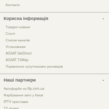
Контакти
Корисна інформація
Товарні новини
Статті
Списки каналів
Установники
AGSAT.SatDirect
AGSAT.T2Map
Порівняння супутникових ресиверів
Наші партнери
Автофарби на flip.com.ua
Фарбування авто у Києві
IPTV приставки
Т2 тюнер