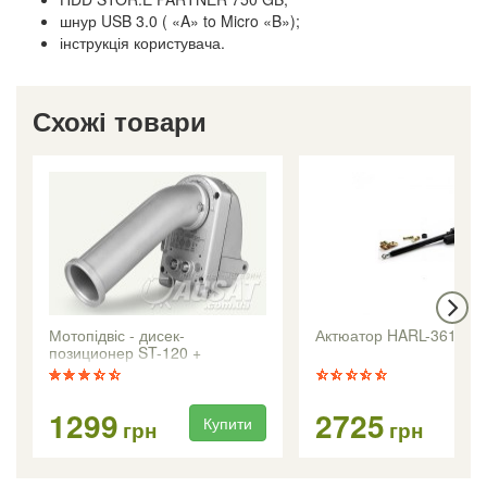
шнур USB 3.0 ( «A» to Micro «B»);
інструкція користувача.
Схожі товари
Мотопідвіс - дисек-
Актюатор HARL-3618 +
позиционер ST-120 +
1299
2725
Купити
Ку
грн
грн