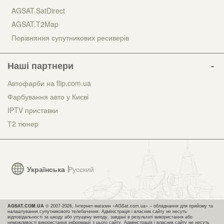
AGSAT.SatDirect
AGSAT.T2Map
Порівняння супутникових ресиверів
Наші партнери
Автофарби на flip.com.ua
Фарбування авто у Києві
IPTV приставки
Т2 тюнер
Українська
Русский
AGSAT.COM.UA
© 2007-2026, Інтернет-магазин «AGSat.com.ua» – обладнання для прийому та
налаштування супутникового телебачення. Адміністрація і власник сайту не несуть
відповідальності за шкоду або упущену вигоду, завдані в результаті використання або
неможливості використання інформації з цього сайту. Адміністрація і власник сайту не несуть