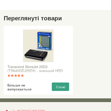
Переглянуті товари
Transcend StoreJet 25D3
(TS640GDJ25D3) - зовнішній HDD
2.5 "640 Гб
Більше не
Схожі
випускається