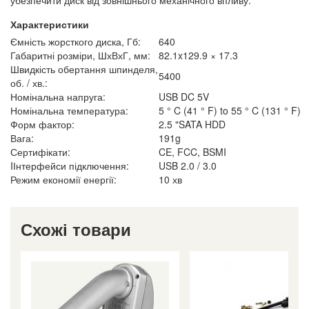
Характеристики
Ємність жорсткого диска, Гб:
640
Габаритні розміри, ШхВхГ, мм:
82.1x129.9 × 17.3
Швидкість обертання шпинделя,
5400
об. / хв.:
Номінальна напруга:
USB DC 5V
Номінальна температура:
5 ° C (41 ° F) to 55 ° C (131 ° F)
Форм фактор:
2.5 "SATA HDD
Вага:
191g
Сертифікати:
CE, FCC, BSMI
IІнтерфейси підключення:
USB 2.0 / 3.0
Режим економії енергії:
10 хв
Схожі товари