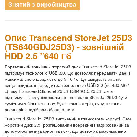
Знятий з виробництва
Опис Transcend StoreJet 25D3
(TS640GDJ25D3) - зовнішній
HDD 2.5 "640 Гб
Портативний зовнішній жорсткий диск Transcend StoreJet 25D3
підтримує технологію USB 3.0, що дозволяє передавати дані з
максимальною швидкістю до 5 Гб / с. Ця швидкість значно
вище швидкості передачі за технологією USB 2.0 (до 480 Мб /
с), яку Transcend StoreJet 25D3 TS640GDJ25D3 також
підтримує. Така універсальність дозволяє StoreJet 25D3 бути
сумісним з більшістю ноутбуків, комп'ютерів, супутникових
ресиверів і подібним обладнанням.
Transcend StoreJet 25D3 виконаний в глянсовому корпусі. Сам
жорсткий диск 2.5 "розташований всередині і зафіксований за
допомогою антиударної підвіски, що дозволяє максимально
убезпечити диск від зовнішнього механічного впливу.