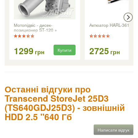
Мотопідвіс - дисек-
Актюатор HARL-3618 +
позиционер ST-120 +
1299
2725
Купити
Ку
грн
грн
Останні відгуки про
Transcend StoreJet 25D3
(TS640GDJ25D3) - зовнішній
HDD 2.5 "640 Гб
Написати відгук