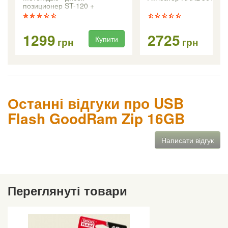
позиционер ST-120 +
1299
2725
Купити
Ку
грн
грн
Останні відгуки про USB
Flash GoodRam Zip 16GB
Написати відгук
Переглянуті товари