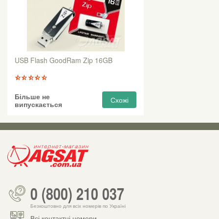
USB Flash GoodRam Zip 16GB
Більше не
Схожі
випускається
0 (800) 210 037
Безкоштовно для всіх номерів по Україні
Всі контактні номери