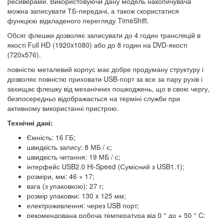
ресиверами. Використовуючи дану модель накопичувача
можна записувати ТБ-передачі, а також скористатися
функцією відкладеного перегляду TimeShift.
Обсяг флешки дозволяє записувати до 4 годин трансляцій в
якості Full HD (1920x1080) або до 8 годин на DVD-якості
(720х576).
повністю металевий корпус має добре продуману структуру і
дозволяє повністю приховати USB-порт за все за пару рухів і
захищає флешку від механічних пошкоджень, що в свою чергу,
безпосередньо відображається на терміні служби при
активному використанні пристрою.
Технічні дані:
Ємність: 16 ГБ;
швидкість запису: 8 МБ / с;
швидкість читання: 19 МБ / с;
інтерфейс USB2.0 Hi-Speed (Сумісний з USB1.1);
розміри, мм: 46 × 17;
вага (з упаковкою): 27 г;
розмір упаковки: 130 x 125 мм;
електроживлення: через USB порт;
рекомендована робоча температура від 0 ° до + 50 ° C;