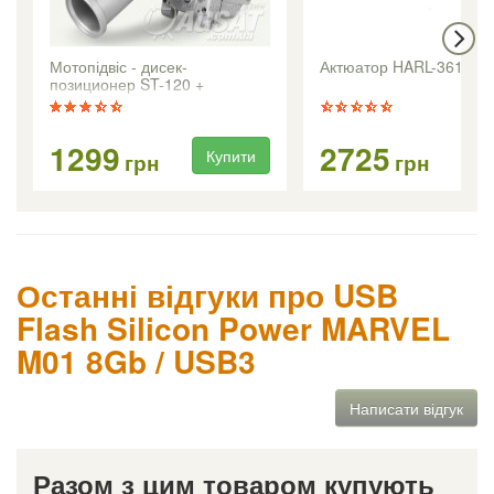
Мотопідвіс - дисек-
Актюатор HARL-3618 +
позиционер ST-120 +
1299
2725
Купити
Ку
грн
грн
Останні відгуки про USB
Flash Silicon Power MARVEL
M01 8Gb / USB3
Написати відгук
Разом з цим товаром купують