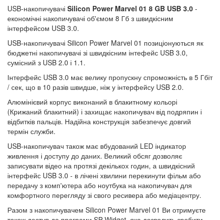
USB-накопичувачі
Silicon Power Marvel 01 8 GB USB 3.0
-
економічні накопичувачі об'ємом 8 Гб з швидкісним
інтерфейсом USB 3.0.
USB-накопичувачі Silicon Power Marvel 01 позиціонуються як
бюджетні накопичувачі зі швидкісним інтефейс USB 3.0,
сумісний з USB 2.0 і 1.1.
Інтерфейс USB 3.0 має велику пропускну спроможність в 5 Гбіт
/ сек, що в 10 разів швидше, ніж у інтерфейсу USB 2.0.
Алюмінієвий корпус виконаний в блакитному кольорі
(Крижаний блакитний) і захищає накопичувач від подряпин і
відбитків пальців. Надійна конструкція забезпечує довгий
термін служби.
USB-накопичувач також має вбудований LED індикатор
живлення і доступу до даних. Великий обсяг дозволяє
записувати відео на протязі декількох годин, а швидкісний
інтерфейс USB 3.0 - в лічені хвилини перекинути фільм або
передачу з комп'ютера або ноутбука на накопичувач для
комфортного перегляду зі свого ресивера або медіацентру.
Разом з накопичувачем Silicon Power Marvel 01 Ви отримуєте
також доступ до програми SP Widget, яка дозволить зробити