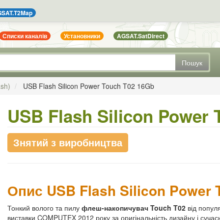
SAT.T2Map
Списки каналів
Установники
AGSAT.SatDirect
Пошук
ash)
USB Flash Silicon Power Touch T02 16Gb
USB Flash Silicon Power 
Знятий з виробництва
Опис USB Flash Silicon Power 
Тонкий волого та пилу
флеш-накопичувач Touch T02
від попул
виставки COMPUTEX 2012 року за оригінальність дизайну і сучасні