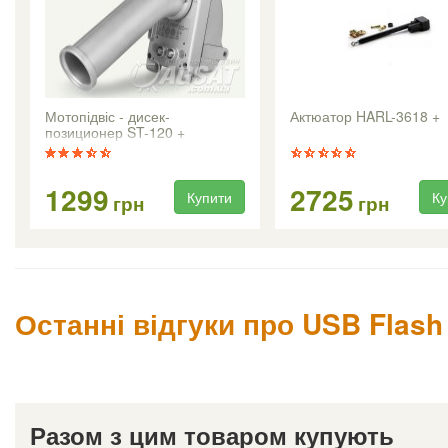
Мотопідвіс - дисек-
Актюатор HARL-3618 +
позиционер ST-120 +
1299
2725
Купити
Ку
грн
грн
Останні відгуки про USB Flash
Разом з цим товаром купують