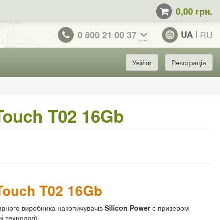
0,00 грн.
UA
RU
0 800 21 00 37
Увійти
Реєстрація
Touch T02 16Gb
Touch T02 16Gb
ярного виробника накопичувачів
Silicon Power
є призером
 технології.