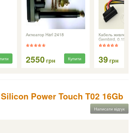
Актюатор Harl 2418
Кабель живлення
Gembird, 0.15м
2550
39
пити
Купити
грн
грн
 Silicon Power Touch T02 16Gb
Написати відгук