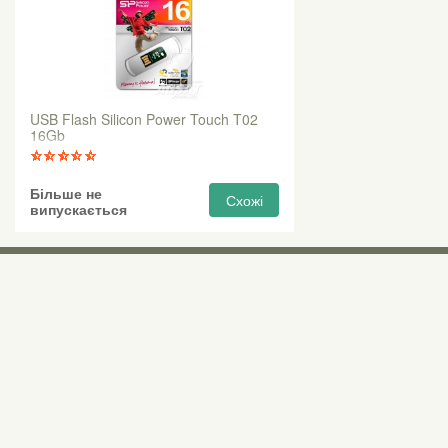
USB Flash Silicon Power Touch T02
16Gb
Більше не
Схожі
випускається
Виставкові 
Київ, Правий бе
0 (800) 210 037
М «Почайна» (Пе
пр-т Степана Бан
Безкоштовно для всіх номерів по Україні
Всі контактні номери