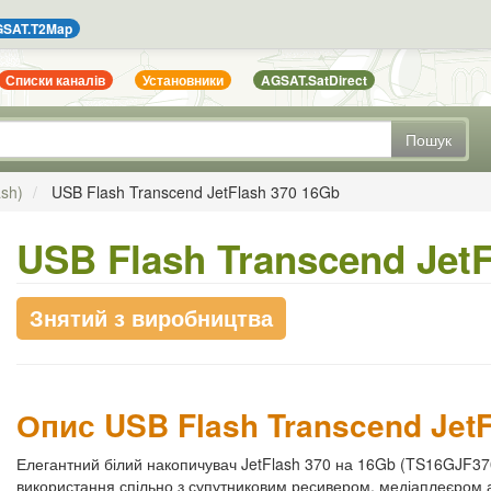
SAT.T2Map
Списки каналів
Установники
AGSAT.SatDirect
Пошук
ash)
USB Flash Transcend JetFlash 370 16Gb
USB Flash Transcend Jet
Знятий з виробництва
Опис USB Flash Transcend Jet
Елегантний білий накопичувач JetFlash 370 на 16Gb (TS16GJF370)
використання спільно з супутниковим ресивером, медіаплеєром а