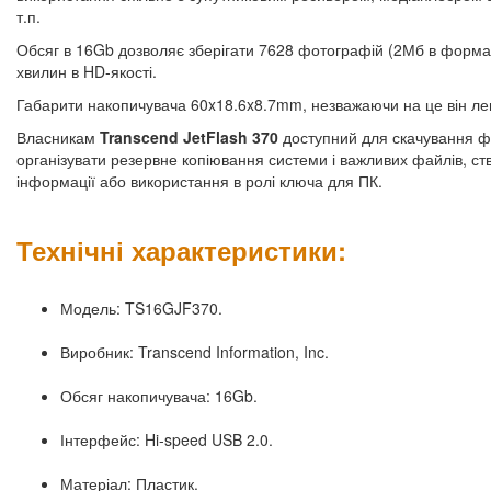
т.п.
Обсяг в 16Gb дозволяє зберігати 7628 фотографій (2Мб в форматі 
хвилин в HD-якості.
Габарити накопичувача 60x18.6x8.7mm, незважаючи на це він легки
Власникам
Transcend JetFlash 370
доступний для скачування фі
організувати резервне копіювання системи і важливих файлів, с
інформації або використання в ролі ключа для ПК.
Технічні характеристики:
Модель: TS16GJF370.
Виробник: Transcend Information, Inc.
Обсяг накопичувача: 16Gb.
Інтерфейс: Hi-speed USB 2.0.
Матеріал: Пластик.