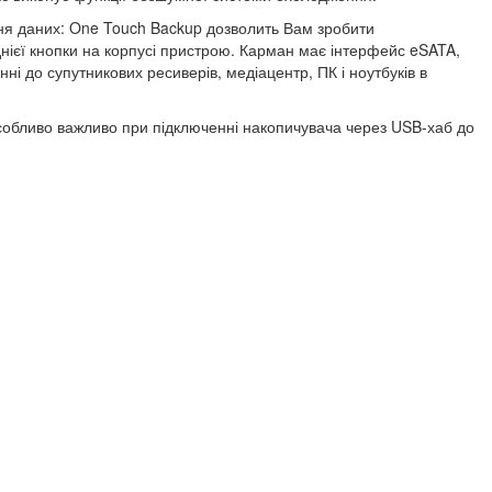
я даних: One Touch Backup дозволить Вам зробити
нієї кнопки на корпусі пристрою. Карман має інтерфейс eSATA,
ні до супутникових ресиверів, медіацентр, ПК і ноутбуків в
собливо важливо при підключенні накопичувача через USB-хаб до