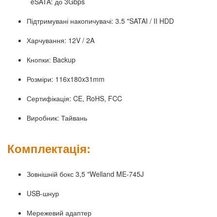
eSATA: до 3Gbps
Підтримувані накопичувачі: 3.5 "SATAI / II HDD
Харчування: 12V / 2A
Кнопки: Backup
Розміри: 116x180x31mm
Сертифікація: CE, RoHS, FCC
Виробник: Тайвань
Комплектація:
Зовнішній бокс 3,5 "Welland ME-745J
USB-шнур
Мережевий адаптер