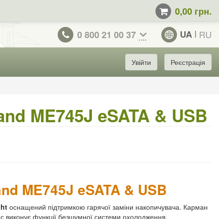
0,00 грн.
UA
RU
0 800 21 00 37
Увійти
Реєстрація
land ME745J eSATA & USB
land ME745J eSATA & USB
ght
оснащений підтримкою гарячої заміни накопичувача. Карман
час виконує функції безшумної системи охолодження.