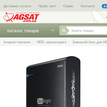
Доставка і оплата
Прайс лист
Сервіс
Контакти
AG
Каталог товарів
Інтернет магазин
HDD, накопичувачі
Зовнішній бокс для H