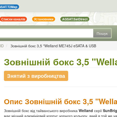
SAT.T2Map
Списки каналів
Установники
AGSAT.SatDirect
Пошук
DD
Зовнішній бокс 3,5 "Welland ME745J eSATA & USB
Зовнішній бокс 3,5 "Wel
Знятий з виробництва
Опис Зовнішній бокс 3,5 "Wel
Зовнішній бокс від тайванського виробника
Welland
серії
SunBri
має міцний алюмінієвий корпус чорного кольору, який в той же 