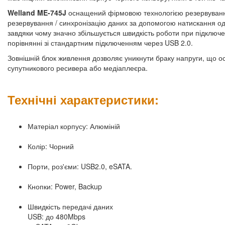
Welland ME-745J
оснащений фірмовою технологією резервуванн
резервування / синхронізацію даних за допомогою натискання од
завдяки чому значно збільшується швидкість роботи при підключен
порівнянні зі стандартним підключенням через USB 2.0.
Зовнішній блок живлення дозволяє уникнути браку напруги, що о
супутникового ресивера або медіаплеєра.
Технічні характеристики:
Матеріал корпусу: Алюміній
Колір: Чорний
Порти, роз'єми: USB2.0, eSATA.
Кнопки: Power, Backup
Швидкість передачі даних
USB: до 480Mbps