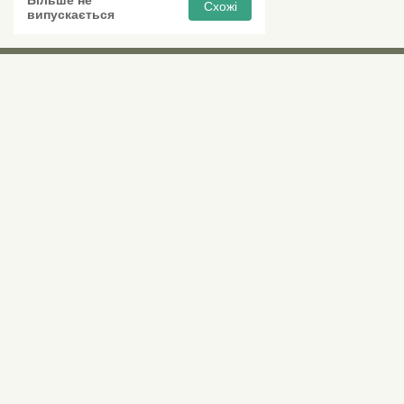
Схожі
випускається
Виставкові 
Київ, Правий бе
0 (800) 210 037
М «Почайна» (Пе
пр-т Степана Бан
Безкоштовно для всіх номерів по Україні
Всі контактні номери
agsat@agsat.com.ua
Ми в соцмережах
Українська
Рус
AGSAT.COM.UA
© 2007-2026, Інтернет-магазин «AGSat.com.ua» – обладнання для прийому та налаш