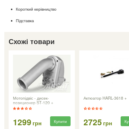
Короткий керівництво
Підставка
Схожі товари
Мотопідвіс - дисек-
Актюатор HARL-3618 +
позиционер ST-120 +
1299
2725
Купити
Ку
грн
грн