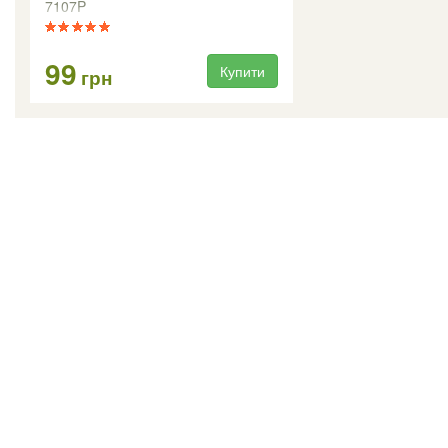
7107P
99
Купити
грн