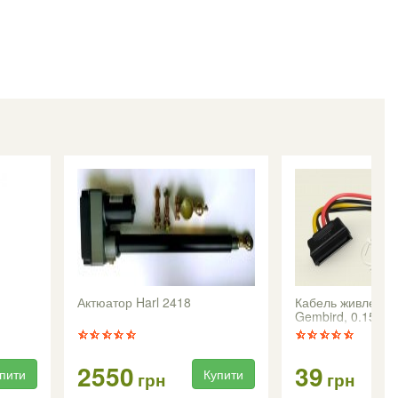
Актюатор Harl 2418
Кабель живлення
Gembird, 0.15м
2550
39
пити
Купити
грн
грн