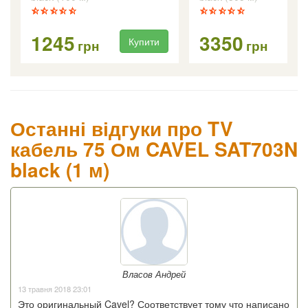
1245
3350
Купити
Ку
грн
грн
Останні відгуки про TV
кабель 75 Ом CAVEL SAT703N
black (1 м)
Власов Андрей
13 травня 2018 23:01
Это оригинальный Cavel? Соответствует тому что написано