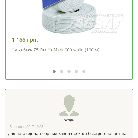
99
1 155 грн.
TV
TV кабель 75 Ом FinMark 660 white (100 м)
игорь
15 вересня 2017 19:25
для чего сделан черный кавел если он быстрее лопает на