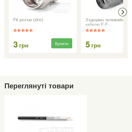
F6 роз'єм (zinc)
З'єднувач телевізійного
кабелю F-F
3
5
Купити
Ку
грн
грн
Переглянуті товари