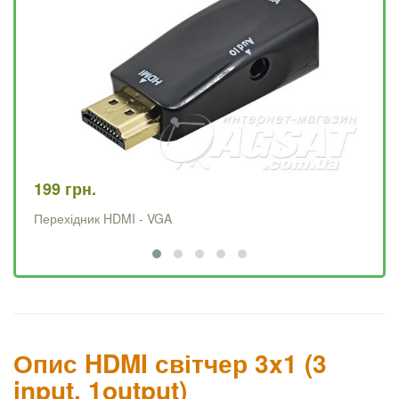
199 грн.
19
Перехідник HDMI - VGA
HD
Опис HDMI світчер 3x1 (3
input, 1output)