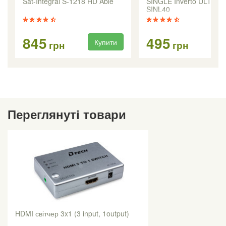
Sat-Integral S-1218 HD Able
SINGLE Inverto ULTRA 
SINL40
845
495
Купити
Ку
грн
грн
Переглянуті товари
HDMI світчер 3x1 (3 input, 1output)