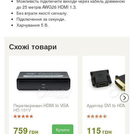
Можливість підключити виходи через кабель довжиною
до 25 метрів AWG26 HDMI 1.3.
Без втрати якості сигналу.
Підключення за секунди.
Харчування 5 В.
Схожі товари
Перетворювач HDMI to VGA
Адаптер DVI to HDMI
HD-101V
759
115
Купити
Ку
грн
грн