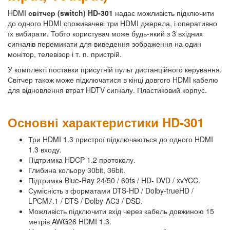
HDMI
світчер (switch) HD-301
надає можливість підключити
до одного HDMI споживачеві три HDMI джерела, і оперативно
їх вибирати. Тобто користувач може будь-який з 3 вхідних
сигналів перемикати для виведення зображення на один
монітор, телевізор і т. п. пристрій.
У комплекті поставки присутній пульт дистанційного керування.
Світчер також може підключатися в кінці довгого HDMI кабелю
для відновлення втрат HDTV сигналу. Пластиковий корпус.
Основні характеристики HD-301
Три HDMI 1.3 пристрої підключаються до одного HDMI
1.3 входу.
Підтримка HDCP 1.2 протоколу.
Глибина кольору 30bit, 36bit.
Підтримка Blue-Ray 24/50 / 60fs / HD- DVD / xvYCC.
Сумісність з форматами DTS-HD / Dolby-trueHD /
LPCM7.1 / DTS / Dolby-AC3 / DSD.
Можливість підключити вхід через кабель довжиною 15
метрів AWG26 HDMI 1.3.