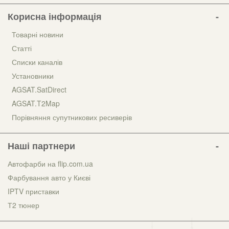
Корисна інформація
Товарні новини
Статті
Списки каналів
Установники
AGSAT.SatDirect
AGSAT.T2Map
Порівняння супутникових ресиверів
Наші партнери
Автофарби на flip.com.ua
Фарбування авто у Києві
IPTV приставки
Т2 тюнер