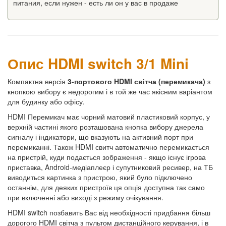
питания, если нужен - есть ли он у вас в продаже
Опис HDMI switch 3/1 Mini
Компактна версія
3-портового HDMI світча (перемикача)
з
кнопкою вибору є недорогим і в той же час якісним варіантом
для будинку або офісу.
HDMI Перемикач має чорний матовий пластиковий корпус, у
верхній частині якого розташована кнопка вибору джерела
сигналу і індикатори, що вказують на активний порт при
перемиканні. Також HDMI свитч автоматично перемикається
на пристрій, куди подається зображення - якщо існує ігрова
приставка, Android-медіаплеєр і супутниковий ресивер, на ТБ
виводиться картинка з пристрою, який було підключено
останнім, для деяких пристроїв ця опція доступна так само
при включенні або виході з режиму очікування.
HDMI switch позбавить Вас від необхідності придбання більш
дорогого HDMI світча з пультом дистанційного керування, і в