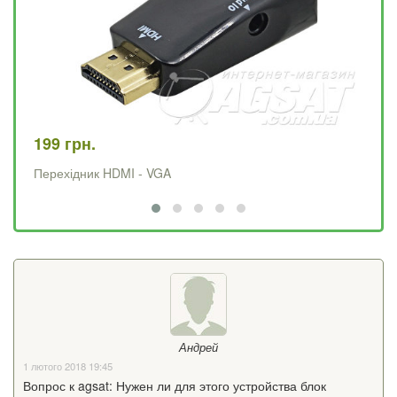
199 грн.
19
Перехідник HDMI - VGA
HD
Андрей
1 лютого 2018 19:45
Вопрос к agsat: Нужен ли для этого устройства блок