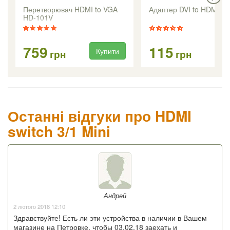
Перетворювач HDMI to VGA
Адаптер DVI to HDMI
HD-101V
759
115
Купити
Ку
грн
грн
Останні відгуки про HDMI
switch 3/1 Mini
Андрей
2 лютого 2018 12:10
Здравствуйте! Есть ли эти устройства в наличии в Вашем
магазине на Петровке, чтобы 03.02.18 заехать и