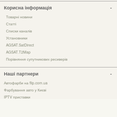
Корисна інформація
Товарні новини
Статті
Списки каналів
Установники
AGSAT.SatDirect
AGSAT.T2Map
Порівняння супутникових ресиверів
Наші партнери
Автофарби на flip.com.ua
Фарбування авто у Києві
IPTV приставки
Т2 тюнер