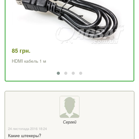
85 грн.
12
HDMI кабель 1 м
HD
Сергей
24 листопада 2016 18:24
Какие штекеры?