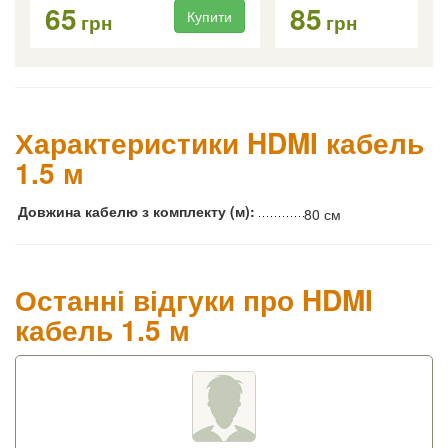
65
85
Купити
Ку
грн
грн
Характеристики HDMI кабель
1.5 м
Довжина кабелю з комплекту (м):
80 см
Останні відгуки про HDMI
кабель 1.5 м