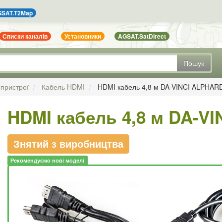
SAT.T2Map
Списки каналів
Установники
AGSAT.SatDirect
Пошук
 пристрої
Кабель HDMI
HDMI кабель 4,8 м DA-VINCI ALPHAR
HDMI кабель 4,8 м DA-V
Знятий з виробництва
Рекомендуємо нові моделі