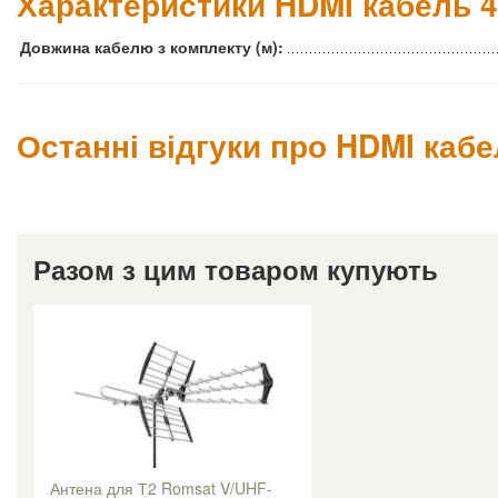
Характеристики HDMI кабель 
Довжина кабелю з комплекту (м):
Останні відгуки про HDMI каб
Разом з цим товаром купують
Антена для Т2 Romsat V/UHF-