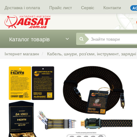
Доставка і оплата
Прайс лист
Сервіс
Контакти
AG
Каталог товарів
Інтернет магазин
Кабель, шнури, роз'єми, інструмент, зарядні