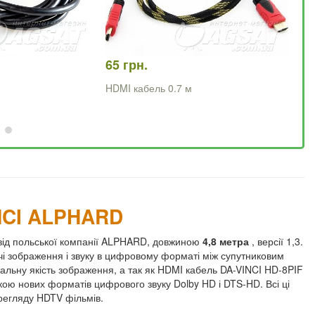
65 грн.
85
HDMI кабель 0.7 м
HD
кі
INCI ALPHARD
 від польської компанії ALPHARD, довжиною
4,8 метра
, версії 1,3.
 зображення і звуку в цифровому форматі між супутниковим
альну якість зображення, а так як HDMI кабель DA-VINCI HD-8PIF
римкою нових форматів цифрового звуку Dolby HD і DTS-HD. Всі ці
ерегляду HDTV фільмів.