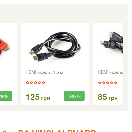
HDMI кабель, 1.5 м
HDMI кабель 1 м
125
85
пити
Купити
грн
грн