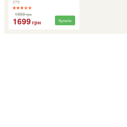
273
1999
грн
1699
Купити
грн