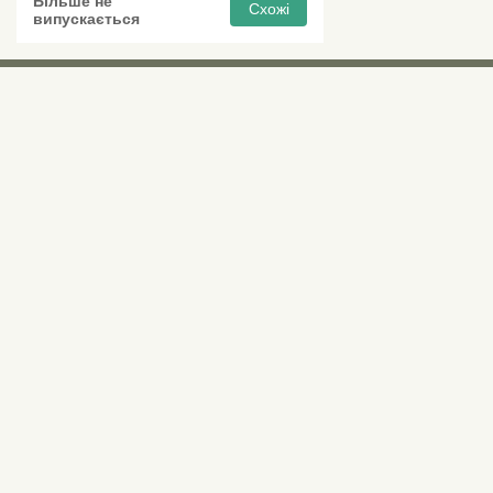
Схожі
випускається
Виставкові 
Київ, Правий бе
0 (800) 210 037
М «Почайна» (Пе
пр-т Степана Бан
Безкоштовно для всіх номерів по Україні
Всі контактні номери
agsat@agsat.com.ua
Ми в соцмережах
Українська
Рус
AGSAT.COM.UA
© 2007-2026, Інтернет-магазин «AGSat.com.ua» – обладнання для прийому та налаш