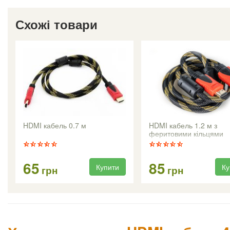
Схожі товари
HDMI кабель 0.7 м
HDMI кабель 1.2 м з
феритовими кільцями
65
85
Купити
Ку
грн
грн