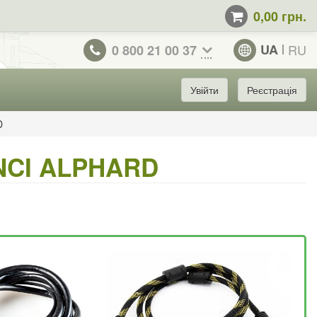
0,00 грн.
UA
RU
0 800 21 00 37
Увійти
Реєстрація
D
INCI ALPHARD