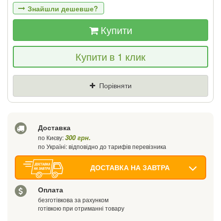
Знайшли дешевше?
Купити
Якщо Ви знайдете товар дешевше - ми
Купити в 1 клик
знизимо ціну і подаруємо % від різниці
Ціна
Де знайшли (Url посилання)
Порівняти
Ваш телефон
Доставка
300 грн.
по Києву:
по Україні: відповідно до тарифів перевізника
ДОСТАВКА НА ЗАВТРА
Оплата
безготівкова за рахунком
готівкою при отриманні товару