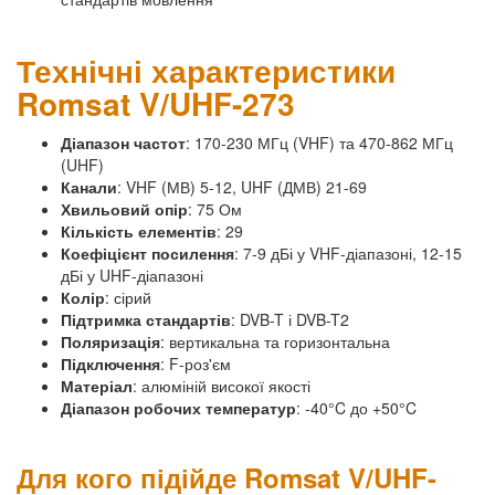
Технічні характеристики
Romsat V/UHF-273
Діапазон частот
: 170-230 МГц (VHF) та 470-862 МГц
(UHF)
Канали
: VHF (МВ) 5-12, UHF (ДМВ) 21-69
Хвильовий опір
: 75 Ом
Кількість елементів
: 29
Коефіцієнт посилення
: 7-9 дБі у VHF-діапазоні, 12-15
дБі у UHF-діапазоні
Колір
: сірий
Підтримка стандартів
: DVB-T і DVB-T2
Поляризація
: вертикальна та горизонтальна
Підключення
: F-роз'єм
Матеріал
: алюміній високої якості
Діапазон робочих температур
: -40°C до +50°C
Для кого підійде Romsat V/UHF-