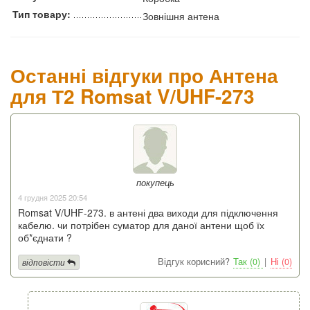
Тип товару:
Зовнішня антена
Останні відгуки про Антена
для Т2 Romsat V/UHF-273
покупець
4 грудня 2025 20:54
Romsat V/UHF-273. в антені два виходи для підключення
кабелю. чи потрібен суматор для даної антени щоб їх
об*єднати ?
Відгук корисний?
Так (0)
|
Ні (0)
відповісти