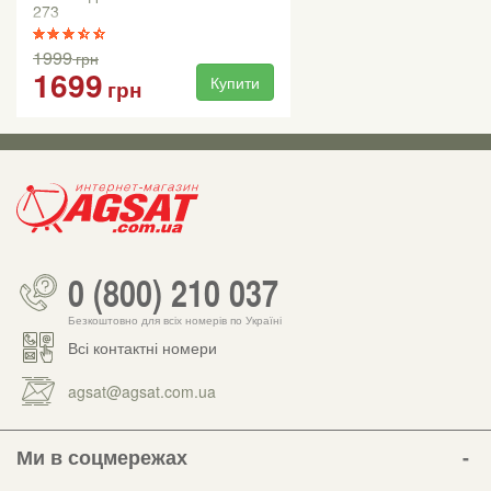
273
1999
грн
1699
Купити
грн
0 (800) 210 037
Безкоштовно для всіх номерів по Україні
Всі контактні номери
agsat@agsat.com.ua
Ми в соцмережах