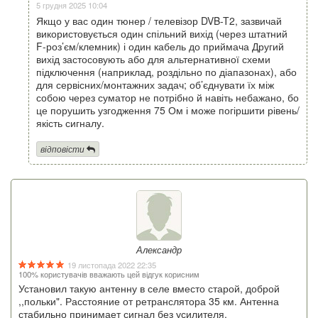
5 грудня 2025 10:04
Якщо у вас один тюнер / телевізор DVB-T2, зазвичай
використовується один спільний вихід (через штатний
F-роз’єм/клемник) і один кабель до приймача Другий
вихід застосовують або для альтернативної схеми
підключення (наприклад, роздільно по діапазонах), або
для сервісних/монтажних задач; об’єднувати їх між
собою через суматор не потрібно й навіть небажано, бо
це порушить узгодження 75 Ом і може погіршити рівень/
якість сигналу.
відповісти
Александр
19 листопада 2022 22:35
100% користувачів вважають цей відгук корисним
Установил такую антенну в селе вместо старой, доброй
,,польки". Расстояние от ретранслятора 35 км. Антенна
стабильно принимает сигнал без усилителя.