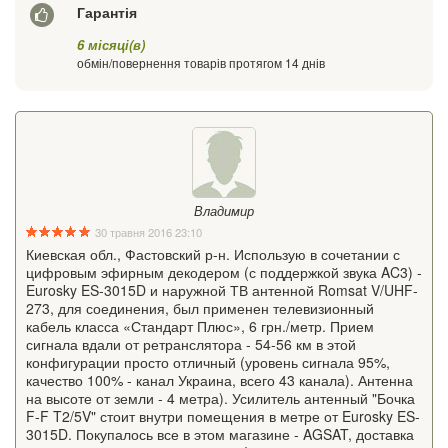
Гарантія
6 місяці(в)
обмін/повернення товарів протягом 14 днів
Владимир
30 травня 2016 23:10
Киевская обл., Фастовский р-н. Использую в сочетании с
цифровым эфирным декодером (с поддержкой звука AC3) -
Eurosky ES-3015D и наружной ТВ антенной Romsat V/UHF-
273, для соединения, был применен телевизионный
кабель класса «Стандарт Плюс», 6 грн./метр. Прием
сигнала вдали от ретранслятора - 54-56 км в этой
конфигурации просто отличный (уровень сигнала 95%,
качество 100% - канал Украина, всего 43 канала). Антенна
на высоте от земли - 4 метра). Усилитель антенный "Бочка
F-F T2/5V" стоит внутри помещения в метре от Eurosky ES-
3015D. Покупалось все в этом магазине - AGSAT, доставка