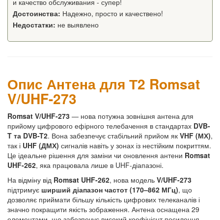
и качество обслуживания - супер!
Достоинства:
Надежно, просто и качествено!
Недостатки:
не выявлено
Опис Антена для Т2 Romsat
V/UHF-273
Romsat V/UHF-273
— нова потужна зовнішня антена для
прийому цифрового ефірного телебачення в стандартах
DVB-
T та DVB-T2
. Вона забезпечує стабільний прийом як
VHF (МХ)
,
так і
UHF (ДМХ)
сигналів навіть у зонах із нестійким покриттям.
Це ідеальне рішення для заміни чи оновлення антени
Romsat
UHF-262
, яка працювала лише в UHF-діапазоні.
На відміну від
Romsat UHF-262
, нова модель
V/UHF-273
підтримує
ширший діапазон частот (170–862 МГц)
, що
дозволяє приймати більшу кількість цифрових телеканалів і
значно покращити якість зображення. Антена оснащена 29
елементами, що забезпечує високий коефіцієнт посилення.