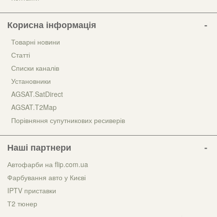
Корисна інформація
Товарні новини
Статті
Списки каналів
Установники
AGSAT.SatDirect
AGSAT.T2Map
Порівняння супутникових ресиверів
Наші партнери
Автофарби на flip.com.ua
Фарбування авто у Києві
IPTV приставки
Т2 тюнер