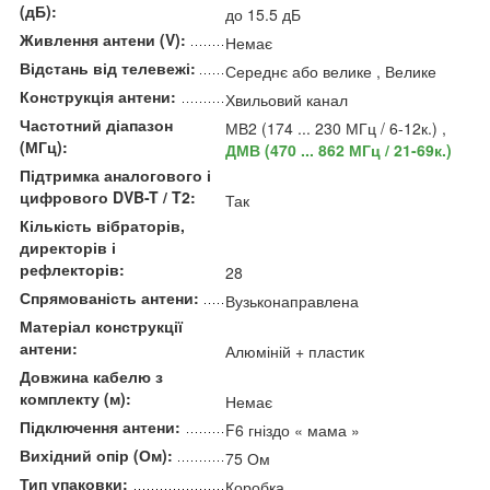
(дБ):
до 15.5 дБ
Живлення антени (V):
Немає
Відстань від телевежі:
Середнє або велике , Велике
Конструкція антени:
Хвильовий канал
Частотний діапазон
МВ2 (174 ... 230 МГц / 6-12к.) ,
(МГц):
ДМВ (470 ... 862 МГц / 21-69к.)
Підтримка аналогового і
цифрового DVB-T / T2:
Так
Кількість вібраторів,
директорів і
рефлекторів:
28
Спрямованість антени:
Вузьконаправлена
Матеріал конструкції
антени:
Алюміній + пластик
Довжина кабелю з
комплекту (м):
Немає
Підключення антени:
F6 гніздо « мама »
Вихідний опір (Ом):
75 Ом
Тип упаковки:
Коробка