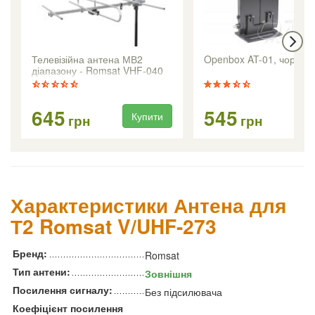
Телевізійна антена МВ2
Openbox AT-01, чорна
діапазону - Romsat VHF-040
645
545
Купити
Ку
грн
грн
Характеристики Антена для
Т2 Romsat V/UHF-273
Бренд:
Romsat
Тип антени:
Зовнішня
Посилення сигналу:
Без підсилювача
Коефіцієнт посилення