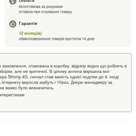
Оплата
безготівкова за рахунком
готівкою при отриманні товару
Гарантія
12 місяці(в)
обмін/повернення товарів протягом 14 днів
я замовлення, спакована в коробку, відразу видно що роблять в
 зборки, але не критичні). В цілому антена вирішила мої
 Strong 4G, сигнал став замість однієї поділки до 4, іноді
 інтернету виросла мабуть і 10раз. Дякую менеджеру за
хи важко було визначитись.
актеристикам