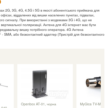
O
 2G, 3G, 4G, 4.5G і 5G в якості абонентського приймача для
 офісах, віддалених від вишки населених пунктах, підвалах,
ого сигналу. При використанні з модемами 3G і 4G, що не
 вертикальної поляризації. Антена для 4G інтернет має бути
передавальну вишку потрібного оператора. 4G Антена
 - SMA, або безконтактний адаптер (Пристрій для безконтактного
Openbox AT-01, чорна
MyGica TV-MCX 
F-040