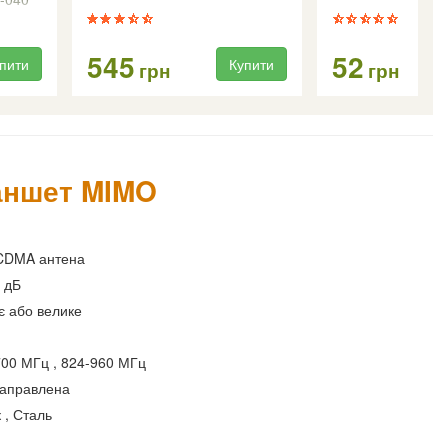
545
52
пити
Купити
грн
грн
аншет MIMO
CDMA антена
7 дБ
є або велике
00 МГц , 824-960 МГц
направлена
 , Сталь