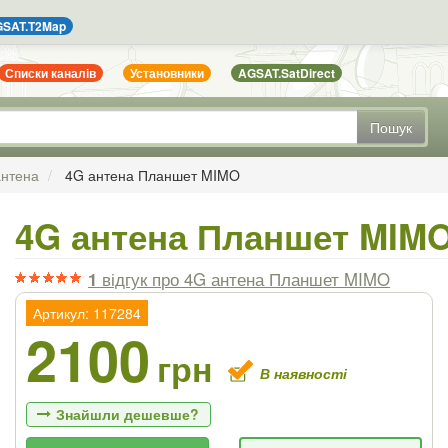
SAT.T2Map
Списки каналів
Установники
AGSAT.SatDirect
Пошук
антена
4G антена Планшет MIMO
4G антена Планшет MIM
1
відгук
про 4G антена Планшет MIMO
Артикул: 117284
2100
грн
В наявності
Знайшли дешевше?