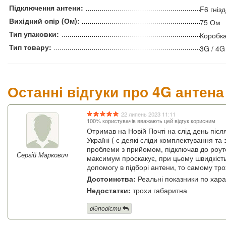
Підключення антени:
F6 гніз
Вихідний опір (Ом):
75 Ом
Тип упаковки:
Коробк
Тип товару:
3G / 4
Останні відгуки про 4G антен
22 липень 2023 11:11
100% користувачів вважають цей відгук корисним
Отримав на Новій Почті на слід день післ
Україні ( є деякі сліди комплектування та
проблеми з прийомом, підключав до роутера
Сергій Маркович
максимум проскакує, при цьому швидкість
допомогу в підборі антени, то самому тро
Достоинства:
Реальні показники по хар
Недостатки:
трохи габаритна
відповісти