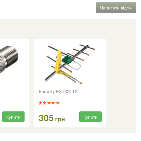
Написати відгук
Eurosky ES-003 Т2
305
Купити
Купити
грн