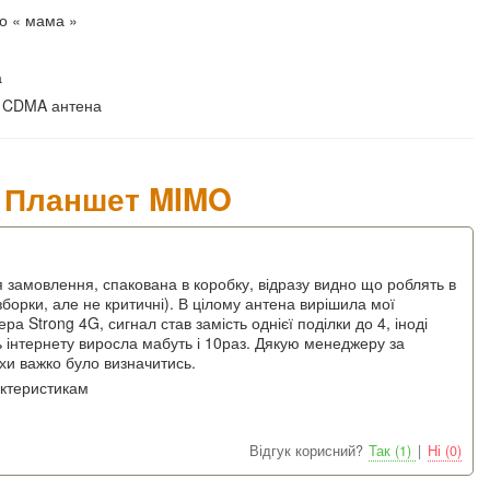
до « мама »
а
G CDMA антена
а Планшет MIMO
я замовлення, спакована в коробку, відразу видно що роблять в
 зборки, але не критичні). В цілому антена вирішила мої
 Strong 4G, сигнал став замість однієї поділки до 4, іноді
 інтернету виросла мабуть і 10раз. Дякую менеджеру за
хи важко було визначитись.
актеристикам
Відгук корисний?
Так (1)
|
Ні (0)