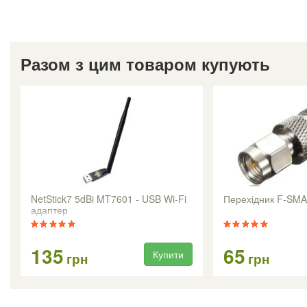
Разом з цим товаром купують
NetStick7 5dBi MT7601 - USB Wi-Fi
Перехідник F-SMA
адаптер
135
65
Купити
грн
грн