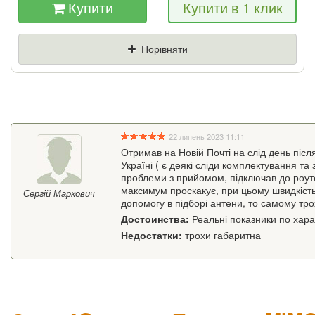
Купити
Купити в 1 клик
Якщо Ви знайдете товар дешевше - ми
знизимо ціну і подаруємо % від різниці
Порівняти
Ціна
Де знайшли (Url
посилання)
Ваш телефон
22 липень 2023 11:11
Отримав на Новій Почті на слід день післ
Україні ( є деякі сліди комплектування та
проблеми з прийомом, підключав до роутера
максимум проскакує, при цьому швидкість
Сергій Маркович
допомогу в підборі антени, то самому тро
Достоинства:
Реальні показники по хар
Недостатки:
трохи габаритна