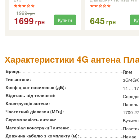
1999
грн
1699
645
Купити
Ку
грн
грн
Характеристики 4G антена Пл
Бренд:
Rnet
Тип антени:
3G/4G/
Коефіцієнт посилення (дБ):
14 ... 1
Відстань від телевежі:
Середн
Конструкція антени:
Панель
Частотний діапазон (МГц):
1700-27
Спрямованість антени:
Вузько
Матеріал конструкції антени:
Пластик
Довжина кабелю з комплекту (м):
Немає