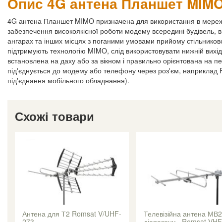
Опис 4G антена Планшет MIM
4G антена Планшет MIMO призначена для використання в мережах
забезпечення високоякісної роботи модему всередині будівель, в
ангарах та інших місцях з поганими умовами прийому стільников
підтримують технологію MIMO, слід використовувати нижній вихід
встановлена на даху або за вікном і правильно орієнтована на 
під'єднується до модему або телефону через роз'єм, наприклад F
під'єднання мобільного обладнання).
Схожі товари
Антена для Т2 Romsat V/UHF-
Телевізійна антена МВ2
273
діапазону - Romsat VH