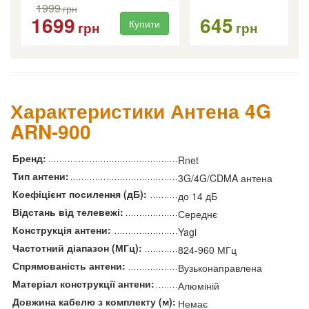
1999
грн
1699
645
Купити
Ку
грн
грн
Характеристики Антена 4G
ARN-900
Бренд:
Rnet
Тип антени:
3G/4G/CDMA антена
Коефіцієнт посилення (дБ):
до 14 дБ
Відстань від телевежі:
Середнє
Конструкція антени:
Yagi
Частотний діапазон (МГц):
824-960 МГц
Спрямованість антени:
Вузьконаправлена
Матеріал конструкції антени:
Алюміній
Довжина кабелю з комплекту (м):
Немає