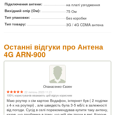
Підключення антени:
на платі узгодження
Вихідний опір (Ом):
75 Ом
Тип упаковки:
Без коробки
Тип товару:
3G / 4G CDMA антена
Останні відгуки про Антена
4G ARN-900
Опанасенко Євген
22 липень 2023 11:21
100% користувачів вважають цей відгук корисним
Маю роутер з сім картою Водафон, інтернет був ( 2 поділки
з 4-х на роутері) , але швидкість була 3-5 мБ/с в залежності
від погоди. Сусід в селі порекомендував купити таку антену,
казав, що проблема в тому, що мій дім трохи в ямі. Короче,