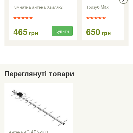
Кімнатна антена Хвиля-2
Тризуб Max
465
650
Купити
Ку
грн
грн
Переглянуті товари
Антена 4G ARN-900