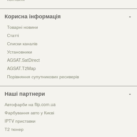
Корисна інформація
Товарні новини
Статті
Списки каналів
Установники
AGSAT.SatDirect
AGSAT.T2Map
Порівняння супутникових ресиверів
Наші партнери
Автофарби на flip.com.ua
Фарбування авто у Києві
IPTV приставки
Т2 тюнер