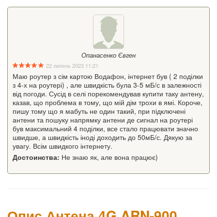
Опанасенко Євген
22 липень 2023 11:21
Маю роутер з сім картою Водафон, інтернет був ( 2 поділки
з 4-х на роутері) , але швидкість була 3-5 мБ/с в залежності
від погоди. Сусід в селі порекомендував купити таку антену,
казав, що проблема в тому, що мій дім трохи в ямі. Короче,
пишу тому що я мабуть не один такий, при підключені
антени та пошуку напрямку антени де сигнал на роутері
був максимальний 4 поділки, все стало працювати значно
швидше, а швидкість іноді доходить до 50мБ/с. Дякую за
увагу. Всім швидкого інтернету.
Достоинства:
Не знаю як, але вона працює)
Опис Антена 4G ARN-900