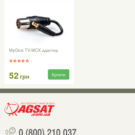
MyGica TV-MCX адаптер
52
Купити
грн
0 (800) 210 037