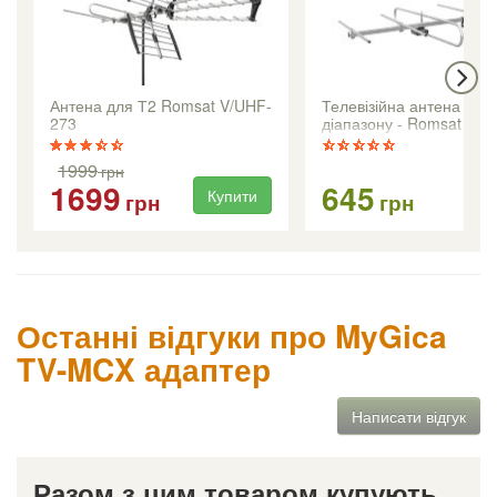
Антена для Т2 Romsat V/UHF-
Телевізійна антена МВ2
273
діапазону - Romsat VH
1999
грн
1699
645
Купити
Ку
грн
грн
Останні відгуки про MyGica
TV-MCX адаптер
Написати відгук
Разом з цим товаром купують