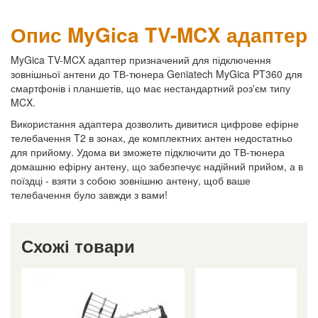
Опис MyGica TV-MCX адаптер
MyGica TV-MCX адаптер призначений для підключення
зовнішньої антени до ТВ-тюнера Geniatech MyGica PT360 для
смартфонів і планшетів, що має нестандартний роз'єм типу
MCX.
Використання адаптера дозволить дивитися цифрове ефірне
телебачення T2 в зонах, де комплектних антен недостатньо
для прийому. Удома ви зможете підключити до ТВ-тюнера
домашню ефірну антену, що забезпечує надійний прийом, а в
поїздці - взяти з собою зовнішню антену, щоб ваше
телебачення було завжди з вами!
Схожі товари