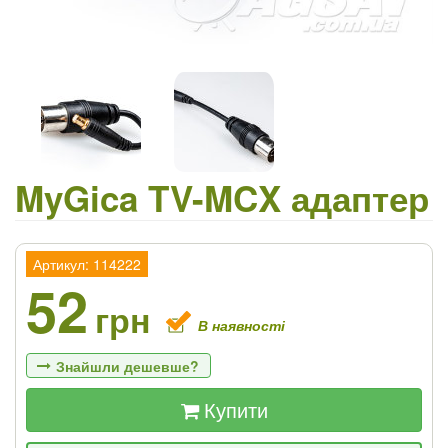
MyGica TV-MCX адаптер
Артикул: 114222
52
грн
В наявності
Знайшли дешевше?
Купити
Якщо Ви знайдете товар дешевше - ми