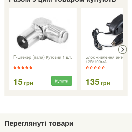
F-штекер (папа) Кутовий 1 шт.
Блок живлення антени 
12В/100мА
15
135
Купити
Ку
грн
грн
Переглянуті товари