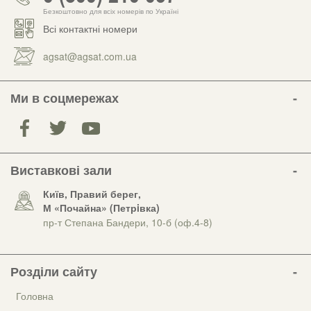
Безкоштовно для всіх номерів по Україні
Всі контактні номери
agsat@agsat.com.ua
Ми в соцмережах
Виставкові зали
Київ, Правий берег,
М «Почайна» (Петрiвка)
пр-т Степана Бандери, 10-б (оф.4-8)
Розділи сайту
Головна