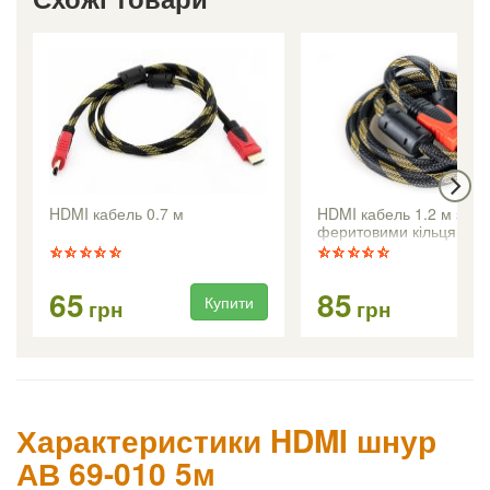
HDMI кабель 0.7 м
HDMI кабель 1.2 м з
феритовими кільцями
65
85
Купити
Ку
грн
грн
Характеристики HDMI шнур
АВ 69-010 5м