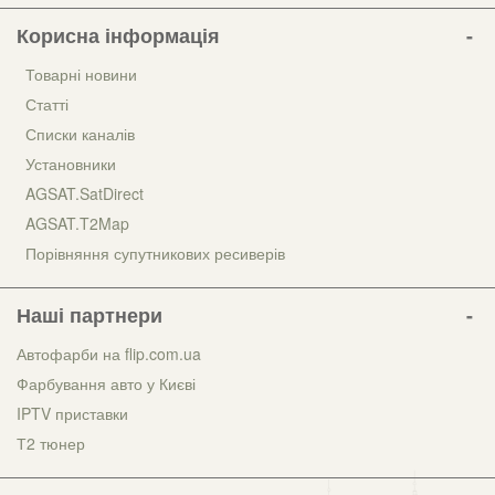
Корисна інформація
Товарні новини
Статті
Списки каналів
Установники
AGSAT.SatDirect
AGSAT.T2Map
Порівняння супутникових ресиверів
Наші партнери
Автофарби на flip.com.ua
Фарбування авто у Києві
IPTV приставки
Т2 тюнер