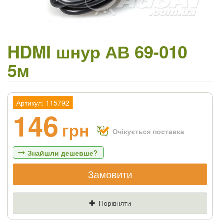
HDMI шнур АВ 69-010
5м
Артикул: 115792
146
грн
Очікується поставка
Знайшли дешевше?
Замовити
Якщо Ви знайдете товар дешевше - ми
знизимо ціну і подаруємо % від різниці
Порівняти