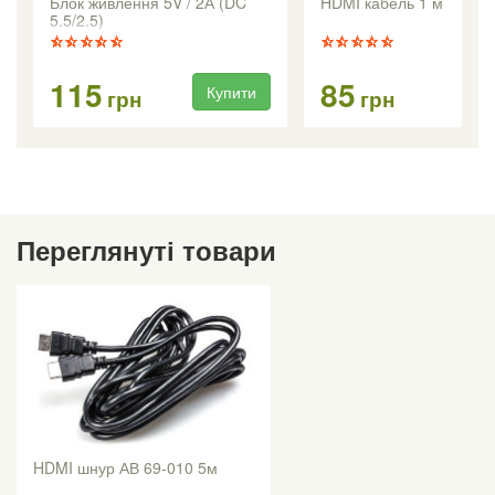
Блок живлення 5V / 2А (DC
HDMI кабель 1 м
5.5/2.5)
115
85
Купити
Ку
грн
грн
Переглянуті товари
HDMI шнур АВ 69-010 5м