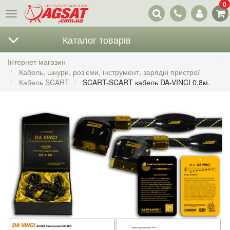
0
Наші
Меню
контакти
Каталог товарів
Інтернет магазин
Кабель, шнури, роз'єми, інструмент, зарядні пристрої
Кабель SCART
SCART-SCART кабель DA-VINCI 0,8м.