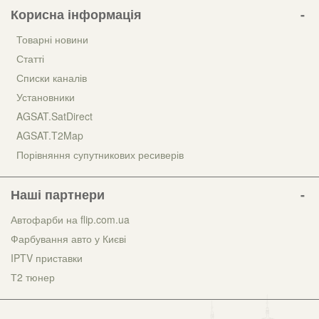
Корисна інформація
Товарні новини
Статті
Списки каналів
Установники
AGSAT.SatDirect
AGSAT.T2Map
Порівняння супутникових ресиверів
Наші партнери
Автофарби на flip.com.ua
Фарбування авто у Києві
IPTV приставки
Т2 тюнер