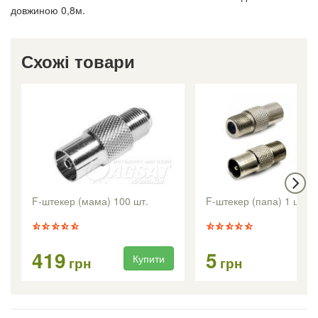
довжиною 0,8м.
Схожі товари
F-штекер (мама) 100 шт.
F-штекер (папа) 1 шт.
419
5
Купити
Ку
грн
грн