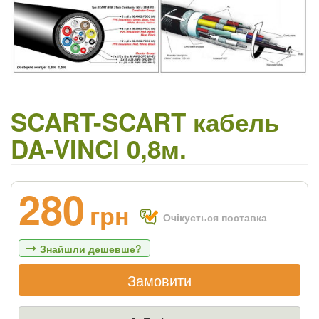
SCART-SCART кабель
DA-VINCI 0,8м.
280
грн
Очікується поставка
Знайшли дешевше?
Замовити
Якщо Ви знайдете товар дешевше - ми
знизимо ціну і подаруємо % від різниці