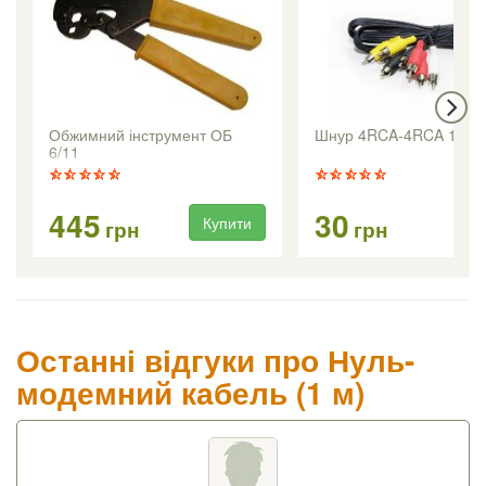
Обжимний інструмент ОБ
Шнур 4RCA-4RCA 1.2m
6/11
445
30
Купити
Ку
грн
грн
Останні відгуки про Нуль-
модемний кабель (1 м)