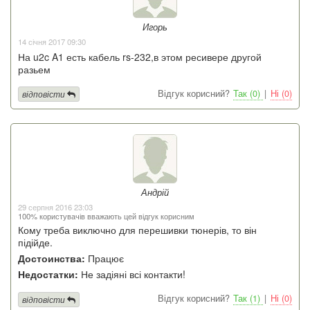
Игорь
14 січня 2017 09:30
На u2c A1 есть кабель rs-232,в этом ресивере другой
разьем
Відгук корисний?
Так (0)
|
Ні (0)
відповісти
Андрій
29 серпня 2016 23:03
100% користувачів вважають цей відгук корисним
Кому треба виключно для перешивки тюнерів, то він
підійде.
Достоинства:
Працює
Недостатки:
Не задіяні всі контакти!
Відгук корисний?
Так (1)
|
Ні (0)
відповісти