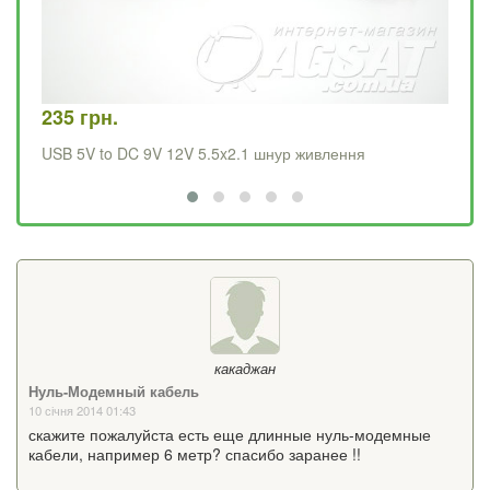
235 грн.
15
USB 5V to DC 9V 12V 5.5x2.1 шнур живлення
US
какаджан
Нуль-Модемный кабель
10 січня 2014 01:43
скажите пожалуйста есть еще длинные нуль-модемные
кабели, например 6 метр? спасибо заранее !!