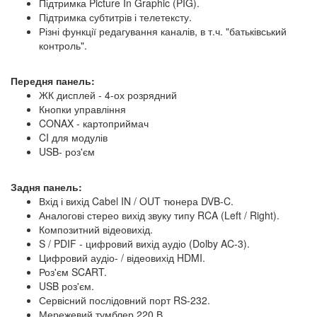
Підтримка Picture In Graphic (PIG).
Підтримка субтитрів і телетексту.
Різні функції редагування каналів, в т.ч. "батьківський
контроль".
Передня панель:
ЖК дисплей - 4-ох розрядний
Кнопки управління
CONAX - картоприймач
CI для модулів
USB- роз'єм
Задня панель:
Вхід і вихід Cabel IN / OUT тюнера DVB-C.
Аналогові стерео вихід звуку типу RCA (Left / Right).
Композитний відеовихід.
S / PDIF - цифровий вихід аудіо (Dolby AC-3).
Цифровий аудіо- / відеовихід HDMI.
Роз'єм SCART.
USB роз'єм.
Сервісний послідовний порт RS-232.
Мережевий тумблер 220 В.