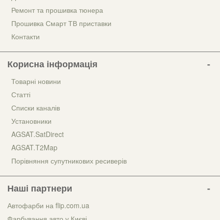
Ремонт та прошивка тюнера
Прошивка Смарт ТВ приставки
Контакти
Корисна інформація
Товарні новини
Статті
Списки каналів
Установники
AGSAT.SatDirect
AGSAT.T2Map
Порівняння супутникових ресиверів
Наші партнери
Автофарби на flip.com.ua
Фарбування авто у Києві