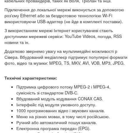
кабельних провайдерів, таких як Воля, Тріолан та інші.
Підключення до локальної мережі виконується за допомогою
роз'єму Ethernet або за бездротовою технологією Wi-Fi
використовуючи USB-адаптер (не йде в комплекті поставки).
З використанням мережі Інтернет користувачеві стають
доступними мережеві сервіси: YouTube Videos, погода, RSS
новини та ін.
Додатково звернемо увагу на мультимедійні можливості р
Сівера. Вбудований медіаплеєр підтримує популярні формати
фото, відео та музики: MPEG, TS, MKV, AVI, VOB, MP3, JPEG.
Технічні характеристики:
Підтримка цифрового потоку MPEG-2 і MPEG-4,
сумісність зі стандартом DVB-С.
Вбудований модуль кодування CONAX CAS.
Інтерфейс під модуля умовного доступу.
1000 програмованих відео і звукових каналів.
Меню на різних мовах, в тому числі російською.
Ручний або автоматичний пошук каналів.
Електронна програма передач (EPG).