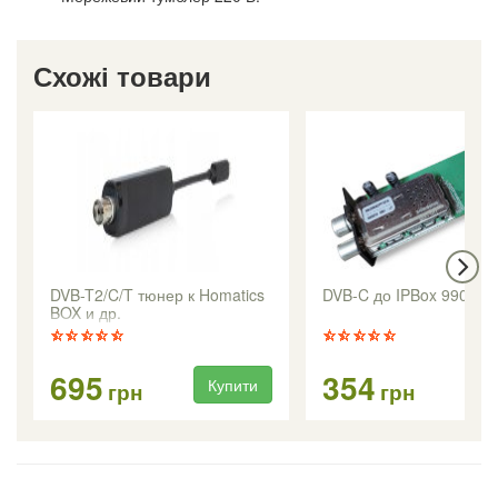
Схожі товари
DVB-T2/C/T тюнер к Homatics
DVB-C до IPBox 9900H
BOX и др.
695
354
Купити
Ку
грн
грн