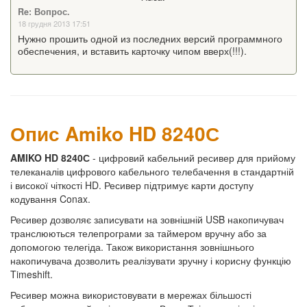
Re: Вопрос.
18 грудня 2013 17:51
Нужно прошить одной из последних версий программного
обеспечения, и вставить карточку чипом вверх(!!!).
Опис Amiko HD 8240С
AMIKO HD 8240С
- цифровий кабельний ресивер для прийому
телеканалів цифрового кабельного телебачення в стандартній
і високої чіткості HD. Ресивер підтримує карти доступу
кодування Conax.
Ресивер дозволяє записувати на зовнішній USB накопичувач
транслюються телепрограми за таймером вручну або за
допомогою телегіда. Також використання зовнішнього
накопичувача дозволить реалізувати зручну і корисну функцію
Timeshift.
Ресивер можна використовувати в мережах більшості