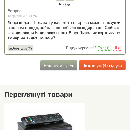
Вадим.
Вопрос.
18 грудня 2013 17:42
Добрый день.Покупал у вас этот тюнер.На момент покупки,
в нашем городе, кабельное небыло закодировано.Сейчас
закодировали.Кодировка conex.Я пробывал их карточку,но
тюнер не видит.Почему?
Відгук корисний?
Так (0)
|
Ні (0)
відповісти
Написати відгук
Читати усі (
4
) відгуки
Переглянуті товари